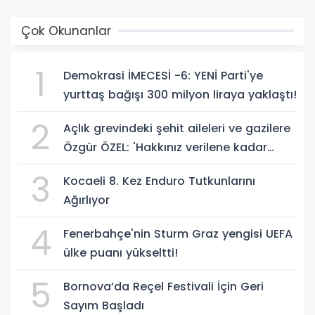
Çok Okunanlar
1
Demokrasi İMECESİ -6: YENİ Parti'ye
yurttaş bağışı 300 milyon liraya yaklaştı!
2
Açlık grevindeki şehit aileleri ve gazilere
Özgür ÖZEL: 'Hakkınız verilene kadar
yanınızdayız'
3
Kocaeli 8. Kez Enduro Tutkunlarını
Ağırlıyor
4
Fenerbahçe'nin Sturm Graz yengisi UEFA
ülke puanı yükseltti!
5
Bornova’da Reçel Festivali İçin Geri
Sayım Başladı