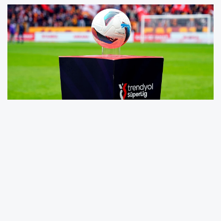
Maç sonucu:
Çaykur Rizespor-Beşiktaş:
2-2
Yarın (Cumartesi günü):
17.00 Fatih Karagümrük-Alanyaspor