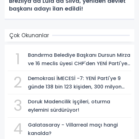
Brezilya’da Lula da Silva, yeniden devlet
başkanı adayı ilan edildi!
Çok Okunanlar
1
Bandırma Belediye Başkanı Dursun Mirza
ve 16 meclis üyesi CHP'den YENİ Parti'ye
geçti!
2
Demokrasi İMECESİ -7: YENİ Parti'ye 9
günde 138 bin 123 kişiden, 300 milyon
549 bin 594 TL. bağış
3
Doruk Madencilik işçileri, oturma
eylemini sürdürüyor!
4
Galatasaray - Villarreal maçı hangi
kanalda?