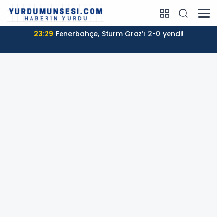
23:29
Fenerbahçe, Sturm Graz’ı 2-0 yendi!