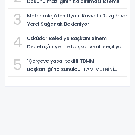
Dokunulmazlığının Kaldırılması İstemi!
3
Meteoroloji’den Uyarı: Kuvvetli Rüzgâr ve
Yerel Sağanak Bekleniyor
4
Üsküdar Belediye Başkanı Sinem
Dedetaş'ın yerine başkanvekili seçiliyor
5
'Çerçeve yasa' teklifi TBMM
Başkanlığı'na sunuldu: TAM METNİNİ
SUNUYORUZ