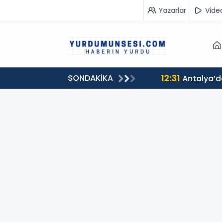
Yazarlar
Vide
12:31
SONDAKİKA
Antalya’dan Yangınzedelere Destek: Çiftçi