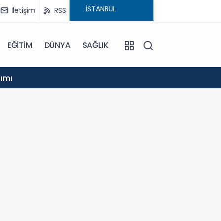
İletişim
RSS
EĞİTİM
DÜNYA
SAĞLIK
13:28
Balıkesir Toplu Taşıma AŞ’ye ISO 9001 Ka