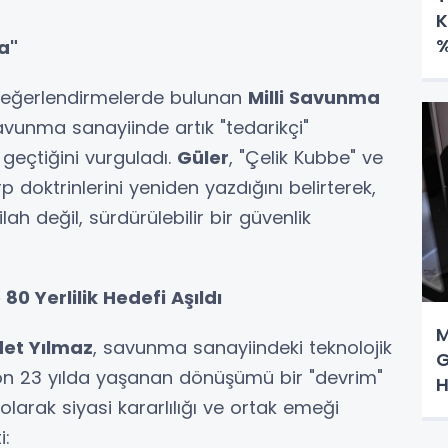
K
%
a"
değerlendirmelerde bulunan
Milli Savunma
savunma sanayiinde artık "tedarikçi"
eçtiğini vurguladı.
Güler
, "Çelik Kubbe" ve
p doktrinlerini yeniden yazdığını belirterek,
ah değil, sürdürülebilir bir güvenlik
80 Yerlilik Hedefi Aşıldı
M
et Yılmaz
, savunma sanayiindeki teknolojik
G
on 23 yılda yaşanan dönüşümü bir "devrim"
H
olarak siyasi kararlılığı ve ortak emeği
i: