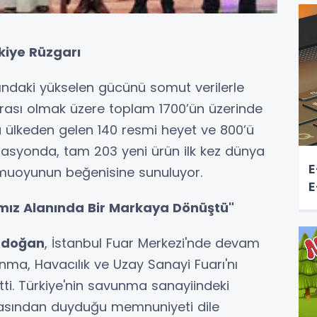
iye Rüzgarı
ındaki yükselen gücünü somut verilerle
arası olmak üzere toplam 1700’ün üzerinde
la ülkeden gelen 140 resmi heyet ve 800’ü
izasyonda, tam 203 yeni ürün ilk kez dünya
E
 kamuoyunun beğenisine sunuluyor.
E
ız Alanında Bir Markaya Dönüştü"
rdoğan
, İstanbul Fuar Merkezi'nde devam
ma, Havacılık ve Uzay Sanayi Fuarı'nı
etti. Türkiye'nin savunma sanayiindeki
masından duyduğu memnuniyeti dile