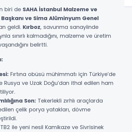
n biri de
SAHA İstanbul Malzeme ve
i Başkanı ve Sima Alüminyum Genel
an geldi.
Kırboz
, savunma sanayiinde
ynla sınırlı kalmadığını, malzeme ve üretim
şandığını belirtti.
ı:
si:
Fırtına obüsü mühimmatı için Türkiye’de
ce Rusya ve Uzak Doğu’dan ithal edilen ham
iliyor.
mlılığına Son:
Tekerlekli zırhlı araçlarda
 edilen çelik porya yatakları, dövme
tirildi.
B2 ile yeni nesil Kamikaze ve Sivrisinek