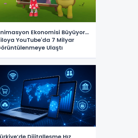
nimasyon Ekonomisi Büyüyor...
iloya YouTube'da 7 Milyar
örüntülenmeye Ulaştı
ürkiye’de Dijitalleşme Hız