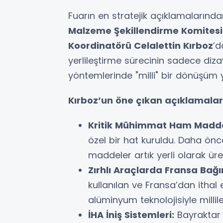
Fuarın en stratejik açıklamalarında
Malzeme Şekillendirme Komites
Koordinatörü Celalettin Kırboz
’d
yerlileştirme sürecinin sadece diza
yöntemlerinde "milli" bir dönüşüm ya
Kırboz’un öne çıkan açıklamalar
Kritik Mühimmat Ham Madde
özel bir hat kuruldu. Daha ön
maddeler artık yerli olarak üret
Zırhlı Araçlarda Fransa Bağı
kullanılan ve Fransa’dan ithal
alüminyum teknolojisiyle millileş
İHA İniş Sistemleri:
Bayraktar T