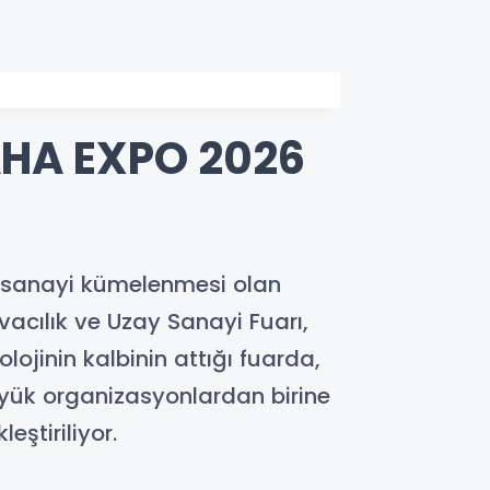
AHA EXPO 2026
y sanayi kümelenmesi olan
cılık ve Uzay Sanayi Fuarı,
lojinin kalbinin attığı fuarda,
üyük organizasyonlardan birine
ştiriliyor.