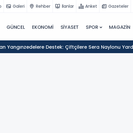
o
Galeri
Rehber
İlanlar
Anket
Gazeteler
GÜNCEL
EKONOMİ
SİYASET
SPOR
MAGAZİN
lere Sera Naylonu Yardımı