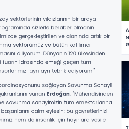
y sektörlerinin yıldızlarının bir araya
programında sizlerle beraber olmanın
A
imizde gerçekleştirilen ve alanında artık bir
N
G
nma sektörümüz ve bütün katılımcı
olmasını diliyorum. Dünyanın 120 ülkesinden
iği fuarın idrasında emeği geçen tüm
sorlarımızı ayrı ayrı tebrik ediyorum."
 koordinasyonunu sağlayan Savunma Sanayii
şükranlarını sunan
Erdoğan
, "Mühendisinden
enine savunma sanayimizin tüm emektarlarına
başarılarını daim eylesin; bu gayretlerinizi
miz hem de insanlık için hayırlara vesile
T