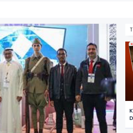
T
K
D