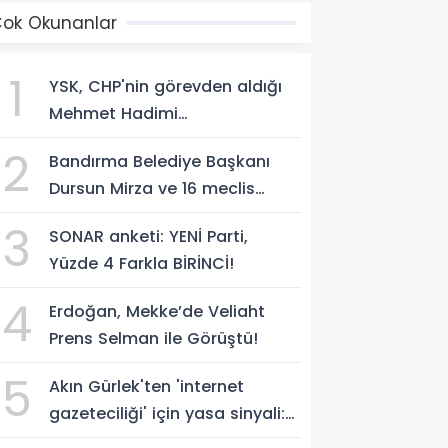
ok Okunanlar
1
YSK, CHP'nin görevden aldığı
Mehmet Hadimi
Yakupoğlu'nu, 'YENİ Parti'
2
Bandırma Belediye Başkanı
temsilcisi olarak atadı!
Dursun Mirza ve 16 meclis
üyesi CHP'den YENİ Parti'ye
3
SONAR anketi: YENİ Parti,
geçti!
Yüzde 4 Farkla BİRİNCİ!
4
Erdoğan, Mekke’de Veliaht
Prens Selman ile Görüştü!
5
Akın Gürlek'ten 'internet
gazeteciliği' için yasa sinyali:
'Tek çatı altında toplanmalı'