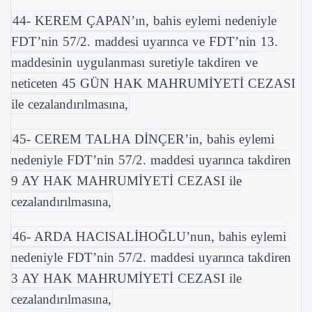
44- KEREM ÇAPAN’ın, bahis eylemi nedeniyle
FDT’nin 57/2. maddesi uyarınca ve FDT’nin 13.
maddesinin uygulanması suretiyle takdiren ve
neticeten 45 GÜN HAK MAHRUMİYETİ CEZASI
ile cezalandırılmasına,
45- CEREM TALHA DİNÇER’in, bahis eylemi
nedeniyle FDT’nin 57/2. maddesi uyarınca takdiren
9 AY HAK MAHRUMİYETİ CEZASI ile
cezalandırılmasına,
46- ARDA HACISALİHOĞLU’nun, bahis eylemi
nedeniyle FDT’nin 57/2. maddesi uyarınca takdiren
3 AY HAK MAHRUMİYETİ CEZASI ile
cezalandırılmasına,