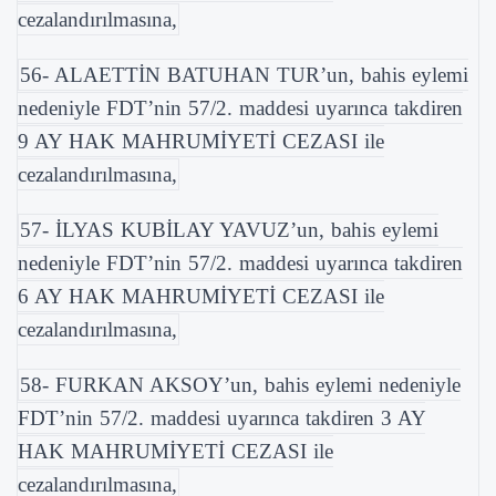
cezalandırılmasına,
56- ALAETTİN BATUHAN TUR’un, bahis eylemi
nedeniyle FDT’nin 57/2. maddesi uyarınca takdiren
9 AY HAK MAHRUMİYETİ CEZASI ile
cezalandırılmasına,
57- İLYAS KUBİLAY YAVUZ’un, bahis eylemi
nedeniyle FDT’nin 57/2. maddesi uyarınca takdiren
6 AY HAK MAHRUMİYETİ CEZASI ile
cezalandırılmasına,
58- FURKAN AKSOY’un, bahis eylemi nedeniyle
FDT’nin 57/2. maddesi uyarınca takdiren 3 AY
HAK MAHRUMİYETİ CEZASI ile
cezalandırılmasına,