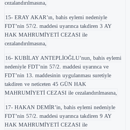
cezalandırılmasına,
15- ERAY AKAR’ın, bahis eylemi nedeniyle
FDT’nin 57/2. maddesi uyarınca takdiren 3 AY
HAK MAHRUMİYETİ CEZASI ile
cezalandırılmasına,
16- KUBİLAY ANTEPLİOĞLU’nun, bahis eylemi
nedeniyle FDT’nin 57/2. maddesi uyarınca ve
FDT’nin 13. maddesinin uygulanması suretiyle
takdiren ve neticeten 45 GÜN HAK
MAHRUMİYETİ CEZASI ile cezalandırılmasına,
17- HAKAN DEMİR’in, bahis eylemi nedeniyle
FDT’nin 57/2. maddesi uyarınca takdiren 9 AY
HAK MAHRUMİYETİ CEZASI ile