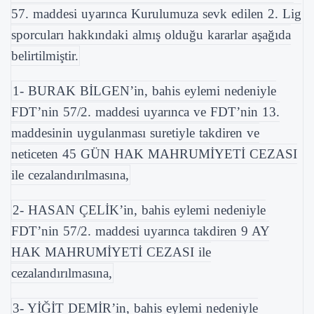
57. maddesi uyarınca Kurulumuza sevk edilen 2. Lig
sporcuları hakkındaki almış olduğu kararlar aşağıda
belirtilmiştir.
1- BURAK BİLGEN’in, bahis eylemi nedeniyle
FDT’nin 57/2. maddesi uyarınca ve FDT’nin 13.
maddesinin uygulanması suretiyle takdiren ve
neticeten 45 GÜN HAK MAHRUMİYETİ CEZASI
ile cezalandırılmasına,
2- HASAN ÇELİK’in, bahis eylemi nedeniyle
FDT’nin 57/2. maddesi uyarınca takdiren 9 AY
HAK MAHRUMİYETİ CEZASI ile
cezalandırılmasına,
3- YİĞİT DEMİR’in, bahis eylemi nedeniyle