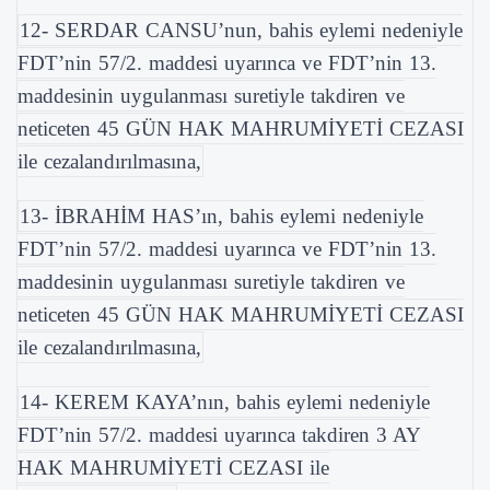
12- SERDAR CANSU’nun, bahis eylemi nedeniyle
FDT’nin 57/2. maddesi uyarınca ve FDT’nin 13.
maddesinin uygulanması suretiyle takdiren ve
neticeten 45 GÜN HAK MAHRUMİYETİ CEZASI
ile cezalandırılmasına,
13- İBRAHİM HAS’ın, bahis eylemi nedeniyle
FDT’nin 57/2. maddesi uyarınca ve FDT’nin 13.
maddesinin uygulanması suretiyle takdiren ve
neticeten 45 GÜN HAK MAHRUMİYETİ CEZASI
ile cezalandırılmasına,
14- KEREM KAYA’nın, bahis eylemi nedeniyle
FDT’nin 57/2. maddesi uyarınca takdiren 3 AY
HAK MAHRUMİYETİ CEZASI ile