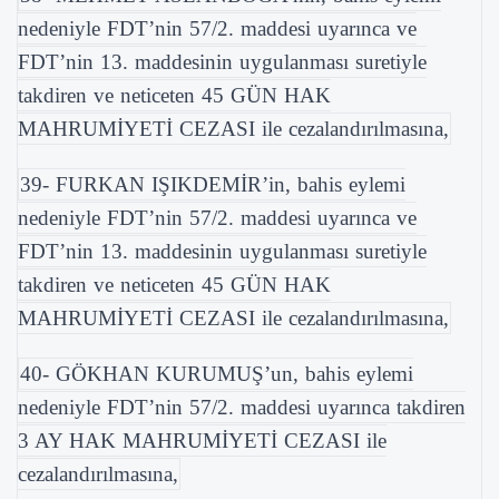
nedeniyle FDT’nin 57/2. maddesi uyarınca ve
FDT’nin 13. maddesinin uygulanması suretiyle
takdiren ve neticeten 45 GÜN HAK
MAHRUMİYETİ CEZASI ile cezalandırılmasına,
39- FURKAN IŞIKDEMİR’in, bahis eylemi
nedeniyle FDT’nin 57/2. maddesi uyarınca ve
FDT’nin 13. maddesinin uygulanması suretiyle
takdiren ve neticeten 45 GÜN HAK
MAHRUMİYETİ CEZASI ile cezalandırılmasına,
40- GÖKHAN KURUMUŞ’un, bahis eylemi
nedeniyle FDT’nin 57/2. maddesi uyarınca takdiren
3 AY HAK MAHRUMİYETİ CEZASI ile
cezalandırılmasına,