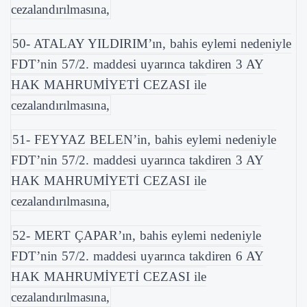
cezalandırılmasına,
50- ATALAY YILDIRIM’ın, bahis eylemi nedeniyle
FDT’nin 57/2. maddesi uyarınca takdiren 3 AY
HAK MAHRUMİYETİ CEZASI ile
cezalandırılmasına,
51- FEYYAZ BELEN’in, bahis eylemi nedeniyle
FDT’nin 57/2. maddesi uyarınca takdiren 3 AY
HAK MAHRUMİYETİ CEZASI ile
cezalandırılmasına,
52- MERT ÇAPAR’ın, bahis eylemi nedeniyle
FDT’nin 57/2. maddesi uyarınca takdiren 6 AY
HAK MAHRUMİYETİ CEZASI ile
cezalandırılmasına,