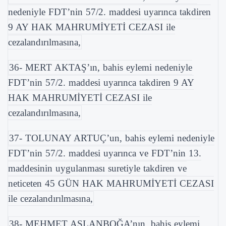
nedeniyle FDT’nin 57/2. maddesi uyarınca takdiren
9 AY HAK MAHRUMİYETİ CEZASI ile
cezalandırılmasına,
36- MERT AKTAŞ’ın, bahis eylemi nedeniyle
FDT’nin 57/2. maddesi uyarınca takdiren 9 AY
HAK MAHRUMİYETİ CEZASI ile
cezalandırılmasına,
37- TOLUNAY ARTUÇ’un, bahis eylemi nedeniyle
FDT’nin 57/2. maddesi uyarınca ve FDT’nin 13.
maddesinin uygulanması suretiyle takdiren ve
neticeten 45 GÜN HAK MAHRUMİYETİ CEZASI
ile cezalandırılmasına,
38- MEHMET ASLANBOĞA’nın, bahis eylemi