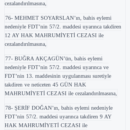
cezalandırılmasına,
76- MEHMET SOYARSLAN’ın, bahis eylemi
nedeniyle FDT’nin 57/2. maddesi uyarınca takdiren
12 AY HAK MAHRUMİYETİ CEZASI ile
cezalandırılmasına,
77- BUĞRA AKÇAGÜN’ün, bahis eylemi
nedeniyle FDT’nin 57/2. maddesi uyarınca ve
FDT’nin 13. maddesinin uygulanması suretiyle
takdiren ve neticeten 45 GÜN HAK
MAHRUMİYETİ CEZASI ile cezalandırılmasına,
78- ŞERİF DOĞAN’ın, bahis eylemi nedeniyle
FDT’nin 57/2. maddesi uyarınca takdiren 9 AY
HAK MAHRUMİYETİ CEZASI ile