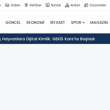
o
Galeri
Rehber
İlanlar
Anket
Gazeteler
GÜNCEL
EKONOMİ
SİYASET
SPOR
MAGAZİN
Hayvanlara Dijital Kimlik: GEKİS Kars’ta Başladı