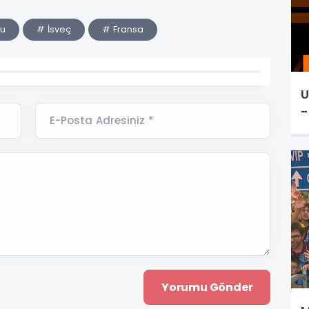
ru
# İsveç
# Fransa
U
-
E-Posta Adresiniz *