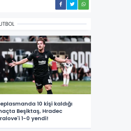
UTBOL
eplasmanda 10 kişi kaldığı
açta Beşiktaş, Hradec
ralove'i 1-0 yendi!