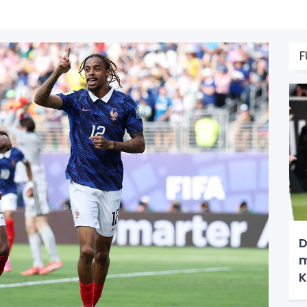
F
D
m
K