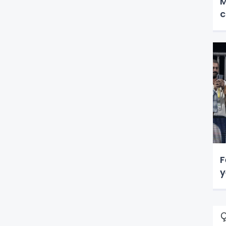
M
c
F
y
Ç