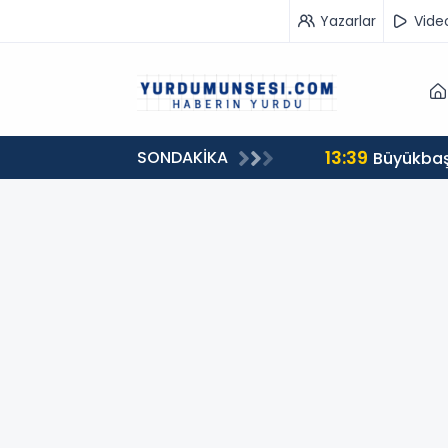
Yazarlar
Vide
13:39
SONDAKİKA
00 milyon 549 bin 594 TL. bağış
Büyükbaş 