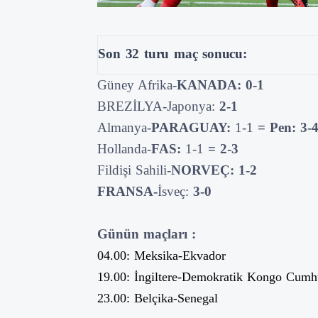
Son 32 turu maç sonucu:
Güney Afrika-
KANADA: 0-1
BREZİLYA-Japonya:
2-1
Almanya-
PARAGUAY:
1-1
= Pen: 3-
Hollanda-
FAS:
1-1
= 2-3
Fildişi Sahili-
NORVEÇ: 1-2
FRANSA-
İsveç:
3-0
Günün maçları :
04.00: Meksika-Ekvador
19.00: İngiltere-Demokratik Kongo Cumhu
23.00: Belçika-Senegal