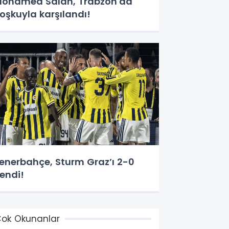
ohamed Salah, Trabzon'da
oşkuyla karşılandı!
enerbahçe, Sturm Graz’ı 2-0
endi!
ok Okunanlar