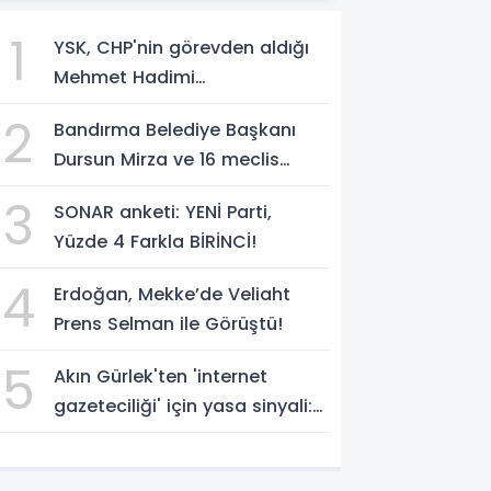
1
YSK, CHP'nin görevden aldığı
Mehmet Hadimi
Yakupoğlu'nu, 'YENİ Parti'
2
Bandırma Belediye Başkanı
temsilcisi olarak atadı!
Dursun Mirza ve 16 meclis
üyesi CHP'den YENİ Parti'ye
3
SONAR anketi: YENİ Parti,
geçti!
Yüzde 4 Farkla BİRİNCİ!
4
Erdoğan, Mekke’de Veliaht
Prens Selman ile Görüştü!
5
Akın Gürlek'ten 'internet
gazeteciliği' için yasa sinyali:
'Tek çatı altında toplanmalı'
dedi!