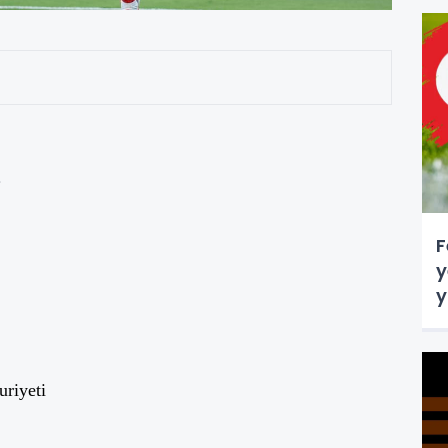
4
F
y
y
riyeti