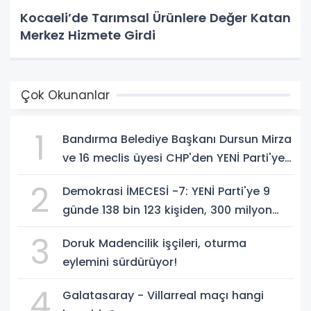
Kocaeli’de Tarımsal Ürünlere Değer Katan
Merkez Hizmete Girdi
Çok Okunanlar
1
Bandırma Belediye Başkanı Dursun Mirza
ve 16 meclis üyesi CHP'den YENİ Parti'ye
geçti!
2
Demokrasi İMECESİ -7: YENİ Parti'ye 9
günde 138 bin 123 kişiden, 300 milyon
549 bin 594 TL. bağış
3
Doruk Madencilik işçileri, oturma
eylemini sürdürüyor!
4
Galatasaray - Villarreal maçı hangi