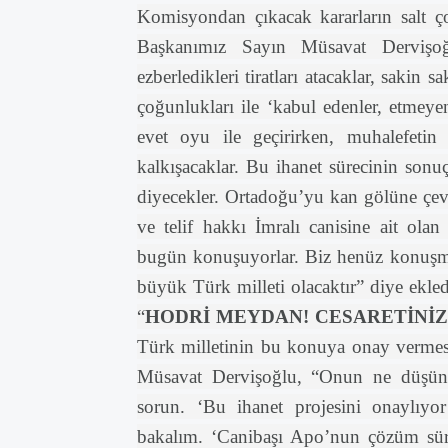
Komisyondan çıkacak kararların salt ço
Başkanımız Sayın Müsavat Dervişoğl
ezberledikleri tiratları atacaklar, sakin
çoğunlukları ile ‘kabul edenler, etmeye
evet oyu ile geçirirken, muhalefetin 
kalkışacaklar. Bu ihanet sürecinin sonuç
diyecekler. Ortadoğu’yu kan gölüne çevi
ve telif hakkı İmralı canisine ait olan
bugün konuşuyorlar. Biz henüz konuşm
büyük Türk milleti olacaktır” diye ekled
“
HODRİ MEYDAN! CESARETİNİZ
Türk milletinin bu konuya onay vermesi
Müsavat Dervişoğlu, “Onun ne düşünd
sorun. ‘Bu ihanet projesini onaylıy
bakalım. ‘Canibaşı Apo’nun çözüm süreci