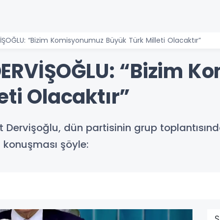
ERVİŞOĞLU: “Bizim Komisyonumuz Büyük Türk Milleti Olacaktır”
ri DERVİŞOĞLU: “Bizim 
eti Olacaktır”
 Dervişoğlu, dün partisinin grup toplantısınd
an konuşması şöyle:
S