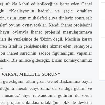
ğunlukla kabul edilebileceğine işaret eden Genel
u, “Koalisyonun kadrolu ve geçici ortakları
 sakin, uzun uzun muhalefeti güya dinleyip sonra salt
nler’ oyunu oynayacaklar. Kendi ihanet projelerini
hayır oylarıyla ihanet projesini meşrulaştırmaya
ları ile yüzleşince de ‘Bizim değil, Meclisin kararı
ren İsrail’in genişlemesine hizmet eden, senaryosu
 bu ihanet sürecinin sadece figüranlığını yapanlar
adık. Biz millete gideceğiz. Bizim komisyonumuz
i.
 VARSA, MİLLETE SORUN”
 gerektiğinin altını çizen Genel Başkanımız Sayın
üğünü merak ediyorsanız da sandığı getirin ve
or musunuz’ diye referanduma götürün de sorun
 projesini, iktidara ortaklığını, pkk ile devletin