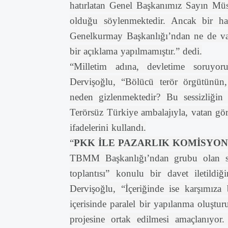
hatırlatan Genel Başkanımız Sayın Müsa
olduğu söylenmektedir. Ancak bir h
Genelkurmay Başkanlığı’ndan ne de vaz
bir açıklama yapılmamıştır.” dedi.
“Milletim adına, devletime soruy
Dervişoğlu, “Bölücü terör örgütünün
neden gizlenmektedir? Bu sessizliğin
Terörsüz Türkiye ambalajıyla, vatan gö
ifadelerini kullandı.
“
PKK İLE PAZARLIK KOMİSYO
TBMM Başkanlığı’ndan grubu olan siya
toplantısı” konulu bir davet iletil
Dervişoğlu, “İçeriğinde ise karşımı
içerisinde paralel bir yapılanma oluştu
projesine ortak edilmesi amaçlanıyor