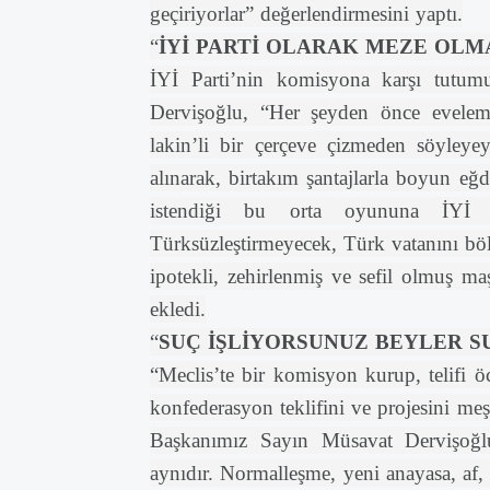
geçiriyorlar” değerlendirmesini yaptı.
“
İYİ PARTİ OLARAK MEZE OLM
İYİ Parti’nin komisyona karşı tutu
Dervişoğlu, “Her şeyden önce eveleme
lakin’li bir çerçeve çizmeden söyleye
alınarak, birtakım şantajlarla boyun eğd
istendiği bu orta oyununa İYİ P
Türksüzleştirmeyecek, Türk vatanını bö
ipotekli, zehirlenmiş ve sefil olmuş ma
ekledi.
“
SUÇ İŞLİYORSUNUZ BEYLER S
“Meclis’te bir komisyon kurup, telifi ö
konfederasyon teklifini ve projesini m
Başkanımız Sayın Müsavat Dervişoğlu, 
aynıdır. Normalleşme, yeni anayasa, af,