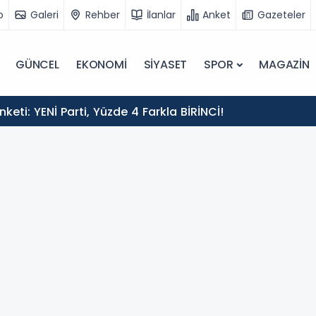
o
Galeri
Rehber
İlanlar
Anket
Gazeteler
GÜNCEL
EKONOMİ
SİYASET
SPOR
MAGAZİN
eti: YENİ Parti, Yüzde 4 Farkla BİRİNCİ!