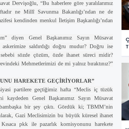
vat Dervişoğlu, “Bu haberlere göre yaralılarımız
aftadır ne Millî Savunma Bakanlığı’ndan ne de
ifesi kendinden menkul İletişim Başkanlığı’ndan
orum” diyen Genel Başkanımız Sayın Müsavat
Ç
T
, askerimize saldırdığı doğru mudur? Doğru ise
 sebebi sözde çözüm, özde ihanet süreci midir?
revindeki Mehmetlerimizi de mi yalnız bıraktınız?”
NUNU HAREKETE GEÇİRİYORLAR”
si partilere geçtiğimiz hafta “Meclis iç tüzük
diğini kaydeden Genel Başkanımız Sayın Müsavat
za bambaşka bir şey çıktı. Gördük ki; TBMM’nin
rularak, Gazi Meclisimizin bu büyük küresel ihanet
. Kısaca pkk ile pazarlık komisyonunu harekete