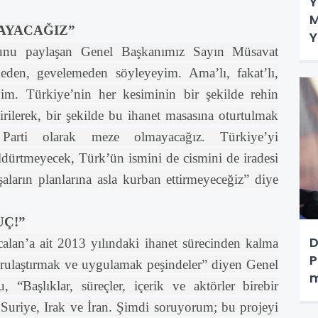
Y
M
AYACAĞIZ”
Y
munu paylaşan Genel Başkanımız Sayın Müsavat
t
den, gevelemeden söyleyeyim. Ama’lı, fakat’lı,
yim. Türkiye’nin her kesiminin bir şekilde rehin
irilerek, bir şekilde bu ihanet masasına oturtulmak
arti olarak meze olmayacağız. Türkiye’yi
ldürtmeyecek, Türk’ün ismini de cismini de iradesi
şaların planlarına asla kurban ettirmeyeceğiz” diye
UÇ!”
D
calan’a ait 2013 yılındaki ihanet sürecinden kalma
P
eşrulaştırmak ve uygulamak peşindeler” diyen Genel
m
“Başlıklar, süreçler, içerik ve aktörler birebir
 Suriye, Irak ve İran. Şimdi soruyorum; bu projeyi