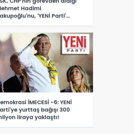
SK, CHP'nin görevden aldığı
ehmet Hadimi
akupoğlu'nu, 'YENİ Parti'
emsilcisi olarak atadı!
emokrasi İMECESİ -6: YENİ
arti'ye yurttaş bağışı 300
ilyon liraya yaklaştı!