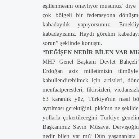
eşitlenmesini onaylıyor musunuz’ diye 
çok bölgeli bir federasyona dönüşm
kabadayılık yapıyorsunuz. Emekli
kabadayısınız. Haydi görelim kabadayıl
sorun” şeklinde konuştu.
“
DEĞİŞEN NEDİR BİLEN VAR MI
MHP Genel Başkanı Devlet Bahçeli’n
Erdoğan aziz milletimizin tümüyle 
kabullendirebilmek için artistleri, dönek
menfaatperestleri, fikirsizleri, vicdansız
63 karanlık yüz, Türkiye'nin nasıl bö
ayrılması gerektiğini, pkk'nın ne şekilde
yollarla çökertileceğini Türkiye geneli
Başkanımız Sayın Müsavat Dervişoğlu,
nedir bilen var mı? Dün yaşananlara 