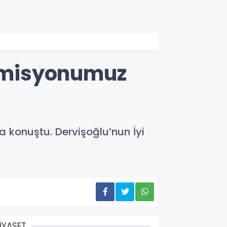
Komisyonumuz
a konuştu. Dervişoğlu’nun İyi
İYASET