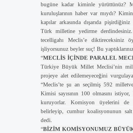
bugüne kadar kiminle yürüttünüz? Mill
kuruluşlarının haber var mıydı? Kimin
kapılar arkasında dışarıda pişirdiğini
Türk milletine yedirme derdindesiniz.
tecelligahı Meclis’e diktireceksiniz
işliyorsunuz beyler suç! Bu yaptıklarınız
“
MECLİS İÇİNDE PARALEL ME
Türkiye Büyük Millet Meclisi’nin mill
projeye alet edilemeyeceğini vurgula
“Meclis’te şu an seçilmiş 592 milletve
Kimisi sayısının 100 olmasını istiyor,
kuruyorlar. Komisyon üyelerini de
belirleyip, cumhur koalisyonunun sal
dedi.
“
BİZİM KOMİSYONUMUZ BÜYÜK