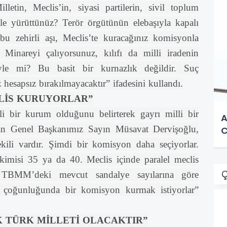
etin, Meclis’in, siyasi partilerin, sivil toplum
le yürüttünüz? Terör örgütünün elebaşıyla kapalı
z bu zehirli aşı, Meclis’te kuracağınız komisyonla
 Minareyi çalıyorsunuz, kılıfı da milli iradenin
 öyle mi? Bu basit bir kurnazlık değildir. Suç
 hesapsız bırakılmayacaktır” ifadesini kullandı.
CLİS KURUYORLAR”
i bir kurum olduğunu belirterek gayrı milli bir
A
yan Genel Başkanımız Sayın Müsavat Dervişoğlu,
C
kili vardır. Şimdi bir komisyon daha seçiyorlar.
 kimisi 35 ya da 40. Meclis içinde paralel meclis
Ç
 TBMM’deki mevcut sandalye sayılarına göre
t çoğunluğunda bir komisyon kurmak istiyorlar”
 TÜRK MİLLETİ OLACAKTIR”