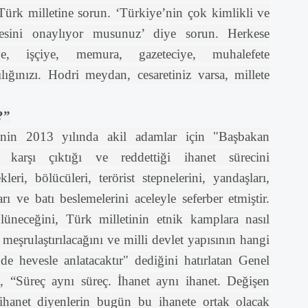
Türk milletine sorun. ‘Türkiye’nin çok kimlikli ve
esini onaylıyor musunuz’ diye sorun. Herkese
ye, işçiye, memura, gazeteciye, muhalefete
ığınızı. Hodri meydan, cesaretiniz varsa, millete
?”
in 2013 yılında akil adamlar için "Başbakan
karşı çıktığı ve reddettiği ihanet sürecini
leri, bölücüleri, terörist stepnelerini, yandaşları,
ları ve batı beslemelerini aceleyle seferber etmiştir.
lüneceğini, Türk milletinin etnik kamplara nasıl
 meşrulaştırılacağını ve milli devlet yapısının hangi
nde hevesle anlatacaktır" dediğini hatırlatan Genel
 “Süreç aynı süreç. İhanet aynı ihanet. Değişen
ihanet diyenlerin bugün bu ihanete ortak olacak