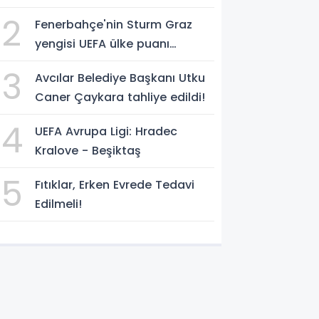
milyon liraya yaklaştı!
2
Fenerbahçe'nin Sturm Graz
yengisi UEFA ülke puanı
yükseltti!
3
Avcılar Belediye Başkanı Utku
Caner Çaykara tahliye edildi!
4
UEFA Avrupa Ligi: Hradec
Kralove - Beşiktaş
5
Fıtıklar, Erken Evrede Tedavi
Edilmeli!