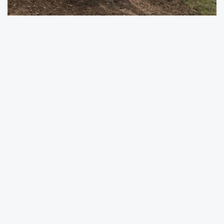
Kentin doğa sporları potansiyelini ulusal ve
uluslararası alanda tanıtmaya devam eden
Kocaeli Büyükşehir Belediyesi enduro
tutkunlarını Kocaeli’de bir araya getiriyor.
‘Sporun Başkenti Kocaeli’ vizyonu
doğrultusunda sporun her branşına büyük
destekler veren Büyükşehir, adrenalin dolu bir
hafta sonunda kentte enduro fırtınası
estirecek. Kocaeli Büyükşehir Belediyesi,
Kocaeli Gençlik ve Spor İl Müdürlüğü, Türkiye
Motor Sporları Federasyonu, Kartepe
Belediyesi ve Kartepe Motosiklet Kulübü iş