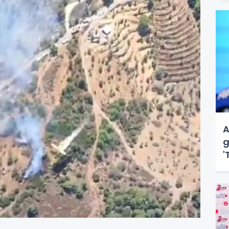
A
g
'
d