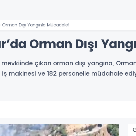
da Orman Dışı Yangınla Mücadele!
sar’da Orman Dışı Yang
amış mevkiinde çıkan orman dışı yangına, Orma
2 iş makinesi ve 182 personelle müdahale ediy