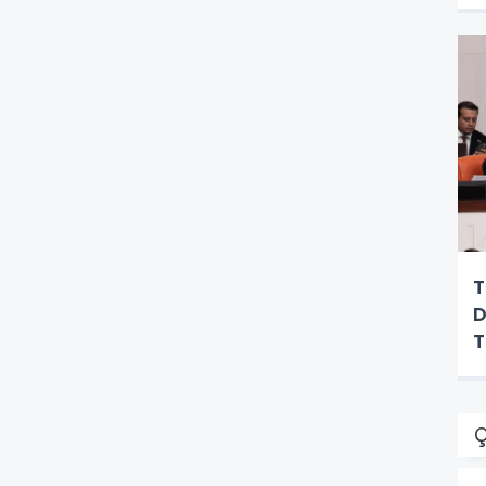
T
D
Ç