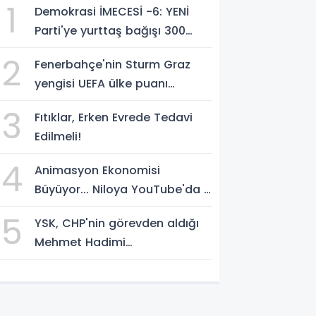
1
Demokrasi İMECESİ -6: YENİ
Parti'ye yurttaş bağışı 300
milyon liraya yaklaştı!
2
Fenerbahçe'nin Sturm Graz
yengisi UEFA ülke puanı
yükseltti!
3
Fıtıklar, Erken Evrede Tedavi
Edilmeli!
4
Animasyon Ekonomisi
Büyüyor... Niloya YouTube'da 7
Milyar Görüntülenmeye Ulaştı
5
YSK, CHP'nin görevden aldığı
Mehmet Hadimi
Yakupoğlu'nu, 'YENİ Parti'
temsilcisi olarak atadı!