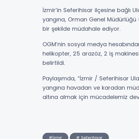
İzmir’in Seferihisar ilçesine bağlı
yangına, Orman Genel Müdürlüğü 
bir şekilde müdahale ediyor.
OGM’nin sosyal medya hesabından 
helikopter, 25 arazöz, 2 iş makines
belirtildi.
Paylaşımda, “İzmir / Seferihisar 
yangına havadan ve karadan müdaha
altına almak için mücadelemiz deva
#İzmir
# Seferihisar