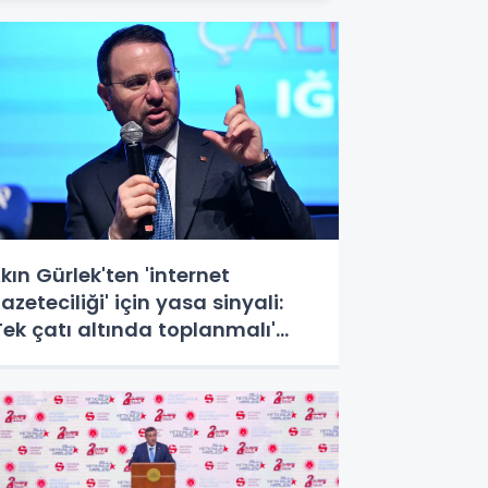
kın Gürlek'ten 'internet
azeteciliği' için yasa sinyali:
Tek çatı altında toplanmalı'
edi: