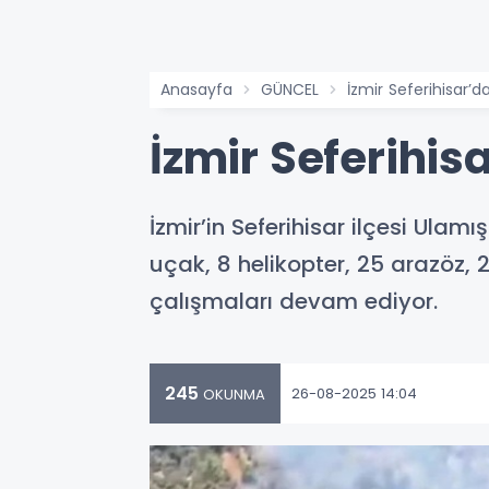
Anasayfa
GÜNCEL
İzmir Seferihisar’
İzmir Seferihi
İzmir’in Seferihisar ilçesi Ul
uçak, 8 helikopter, 25 arazöz, 
çalışmaları devam ediyor.
245
26-08-2025 14:04
OKUNMA