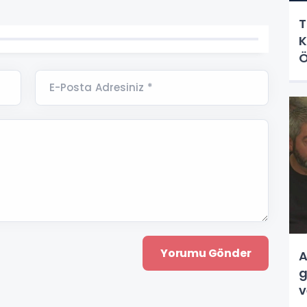
T
K
Ö
E-Posta Adresiniz *
A
g
v