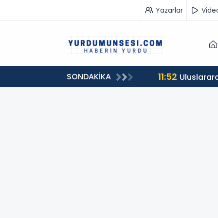
Yazarlar
Vide
11:52
SONDAKİKA
ükseldi
Uluslarara