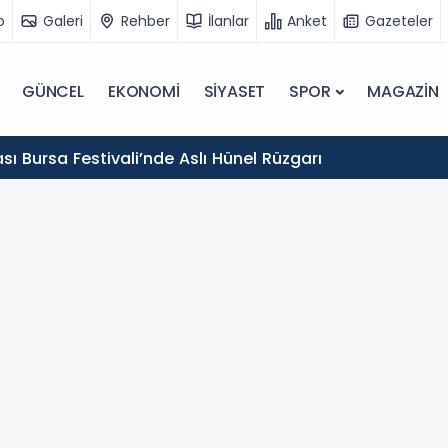
o
Galeri
Rehber
İlanlar
Anket
Gazeteler
GÜNCEL
EKONOMİ
SİYASET
SPOR
MAGAZİN
sı Bursa Festivali’nde Aslı Hünel Rüzgarı