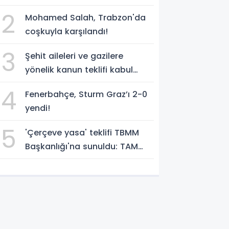
Sibel Tan Çetinkaya seçildi!
2
Mohamed Salah, Trabzon'da
coşkuyla karşılandı!
3
Şehit aileleri ve gazilere
yönelik kanun teklifi kabul
edildi
4
Fenerbahçe, Sturm Graz’ı 2-0
yendi!
5
'Çerçeve yasa' teklifi TBMM
Başkanlığı'na sunuldu: TAM
METNİNİ SUNUYORUZ