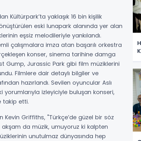
n Kültürpark’ta yaklaşık 16 bin kişilik
dönüştürülen eski lunapark alanında yer alan
erinin eşsiz melodileriyle yankılandı.
H
mli çalışmalara imza atan başarılı orkestra
K
gerçekleşen konser, sinema tarihine damga
t Gump, Jurassic Park gibi film müziklerini
ndu. Filmlere dair detaylı bilgiler ve
ından hazırlandı. Sevilen oyuncular Aslı
i yorumlarıyla izleyiciyle buluşan konseri,
 takip etti.
 Kevin Griffiths, "Türkçe’de güzel bir söz
Bu akşam da müzik, umuyoruz ki kalpten
müziklerinin unutulmaz dünyasında hep