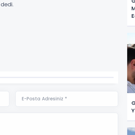
G
 dedi.
M
E
E-Posta Adresiniz *
G
Y