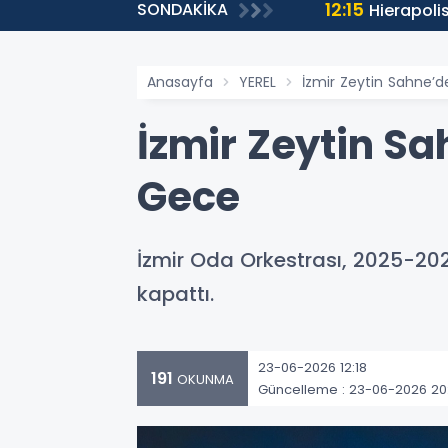
12:15
SONDAKİKA
Hierapoli
Anasayfa
YEREL
İzmir Zeytin Sahne’de
İzmir Zeytin Sa
Gece
İzmir Oda Orkestrası, 2025-202
kapattı.
23-06-2026 12:18
191
OKUNMA
Güncelleme : 23-06-2026 20