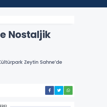
10:09
MGK B
e Nostaljik
Kültürpark Zeytin Sahne’de
EREL