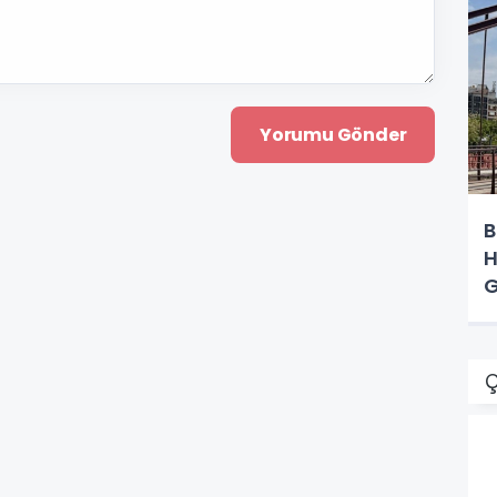
B
H
G
Ç