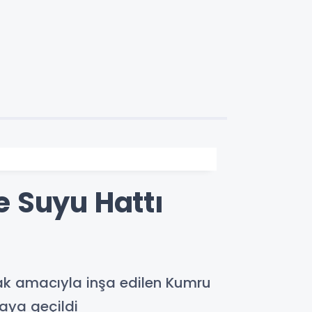
 Suyu Hattı
mak amacıyla inşa edilen Kumru
aya geçildi