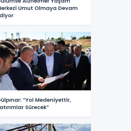
ülümse Alzheimer Yaşam
erkezi Umut Olmaya Devam
diyor
ülpınar: “Yol Medeniyettir,
atırımlar Sürecek”