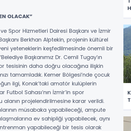
T
H
DEN OLACAK”
 ve Spor Hizmetleri Dairesi Başkanı ve İzmir
aşkanı Berkhan Alptekin, projenin kültürel
eni yeteneklerin keşfedilmesinde önemli bir
 “Belediye Başkanımız Dr. Cemil Tugay’ın
r tesisinin daha doğru olacağına ilişkin
mamızı tamamladık. Kemer Bölgesi’nde çocuk
ğun ilgi, Konak’taki amatör kulüplerin
r Futbol Sahası’nın İzmir’in spor
K
T
u alanın projelendirilmesine karar verildi.
ımlarının müsabaka yapabileceği, ampute
ılaşmalarına ev sahipliği yapabilecek, aynı
ntrenman yapabileceği bir tesis olarak