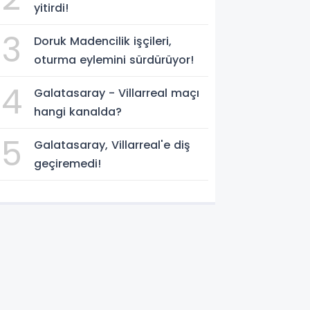
yitirdi!
3
Doruk Madencilik işçileri,
oturma eylemini sürdürüyor!
4
Galatasaray - Villarreal maçı
hangi kanalda?
5
Galatasaray, Villarreal'e diş
geçiremedi!