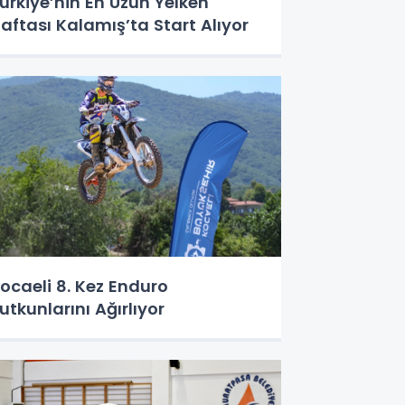
ürkiye’nin En Uzun Yelken
aftası Kalamış’ta Start Alıyor
ocaeli 8. Kez Enduro
utkunlarını Ağırlıyor