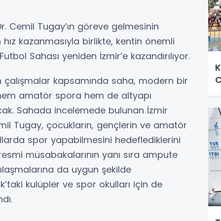
Dr. Cemil Tugay’ın göreve gelmesinin
 hız kazanmasıyla birlikte, kentin önemli
Futbol Sahası yeniden İzmir’e kazandırılıyor.
K
C
n çalışmalar kapsamında saha, modern bir
 hem amatör spora hem de altyapı
cak. Sahada incelemede bulunan İzmir
mil Tugay, çocukların, gençlerin ve amatör
ullarda spor yapabilmesini hedeflediklerini
12 resmi müsabakalarının yanı sıra ampute
şılaşmalarına da uygun şekilde
k’taki kulüpler ve spor okulları için de
dı.