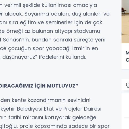
 verimli şekilde kullanılması amacıyla
er alacak. Soyunma odaları, duş alanları ve
 yanı sıra eğitim ve seminerler için de çok
’de örneği az bulunan altyapı stadyumu
ol Sahası’nın, bundan sonraki süreçte yeni
erce çocuğun spor yapacağı İzmir’in en
M
 düşünüyoruz” ifadelerini kullandı.
C
Ç
DIRACAĞIMIZ İÇİN MUTLUYUZ”
iden kente kazandırmanın sevinicini
kşehir Belediyesi Etüt ve Projeler Dairesi
nın tarihi mirasını koruyarak geleceğe
Yigitoğlu, proje kapsamında sadece bir spor