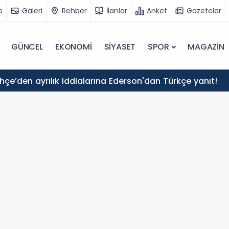
o
Galeri
Rehber
İlanlar
Anket
Gazeteler
GÜNCEL
EKONOMİ
SİYASET
SPOR
MAGAZİN
çe’den ayrılık iddialarına Ederson'dan Türkçe yanıt!