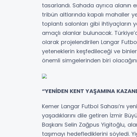
tasarlandı. Sahada ayrıca alanın en
tribün altlarında kapalı mahaller y
toplantı salonları gibi ihtiyaçların
amaçlı alanlar bulunacak. Türkiye
olarak projelendirilen Langar Futb
yeteneklerin keşfedileceği ve binl
önemli simgelerinden biri olacağını
“YENİDEN KENT YAŞAMINA KAZAN
Kemer Langar Futbol Sahası’nı yen
yaşadıklarını dile getiren İzmir Büyü
Başkanı Selin Zağpus Yigitoğlu, ala
taşımayı hedeflediklerini söyledi. 