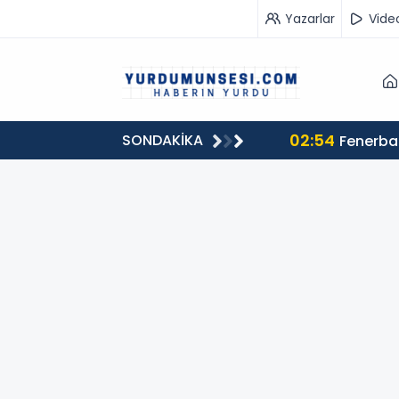
Yazarlar
Vide
02:54
SONDAKİKA
in gözaltına alındı!
Fenerbah