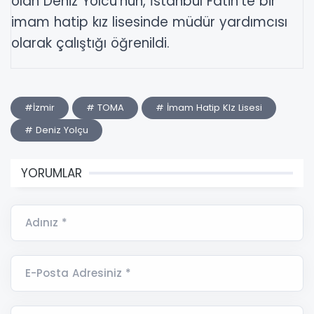
olan Deniz Yolcu’nun, İstanbul Fatih’te bir
imam hatip kız lisesinde müdür yardımcısı
olarak çalıştığı öğrenildi.
#İzmir
# TOMA
# İmam Hatip KIz Lisesi
# Deniz Yolçu
YORUMLAR
Adınız *
E-Posta Adresiniz *