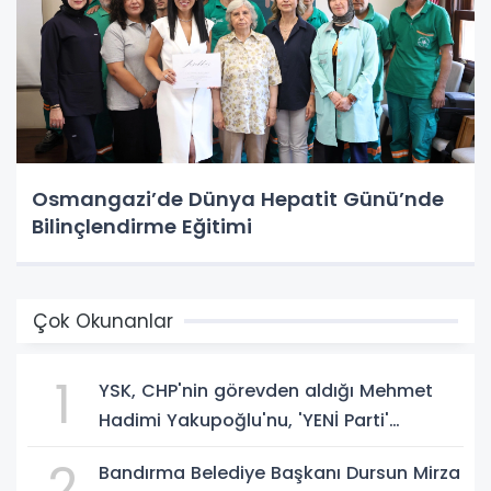
Osmangazi’de Dünya Hepatit Günü’nde
Bilinçlendirme Eğitimi
Çok Okunanlar
1
YSK, CHP'nin görevden aldığı Mehmet
Hadimi Yakupoğlu'nu, 'YENİ Parti'
temsilcisi olarak atadı!
2
Bandırma Belediye Başkanı Dursun Mirza