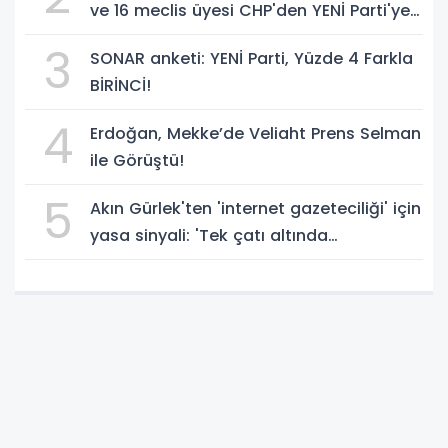
ve 16 meclis üyesi CHP'den YENİ Parti'ye
geçti!
3
SONAR anketi: YENİ Parti, Yüzde 4 Farkla
BİRİNCİ!
4
Erdoğan, Mekke’de Veliaht Prens Selman
ile Görüştü!
5
Akın Gürlek'ten 'internet gazeteciliği' için
yasa sinyali: 'Tek çatı altında
toplanmalı' dedi!