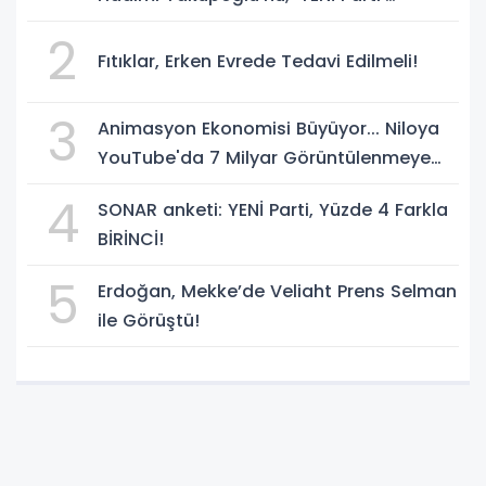
temsilcisi olarak atadı!
2
Fıtıklar, Erken Evrede Tedavi Edilmeli!
3
Animasyon Ekonomisi Büyüyor... Niloya
YouTube'da 7 Milyar Görüntülenmeye
Ulaştı
4
SONAR anketi: YENİ Parti, Yüzde 4 Farkla
BİRİNCİ!
5
Erdoğan, Mekke’de Veliaht Prens Selman
ile Görüştü!