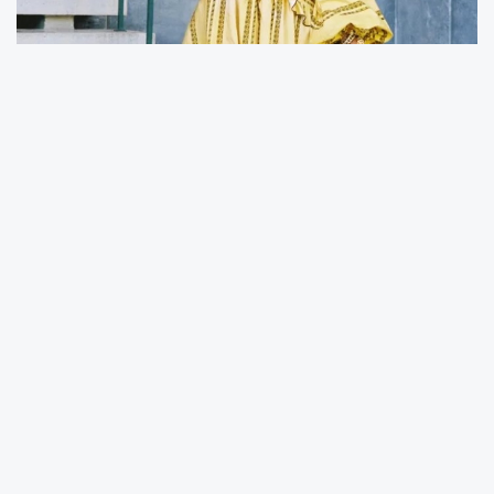
Büyükada’nın masalsı dokusunda, Melih Kun
yönetmenliğinde çekilen bu klipte Sibel Can,
hem güzelliği hem de müzikal duygusuyla
izleyenleri büyüleyecek.
20 Temmuz akşamı dev ekranda izleyiciyle
buluşacak olan klip, Harbiye gecesine adeta
bir gala havası katacak.