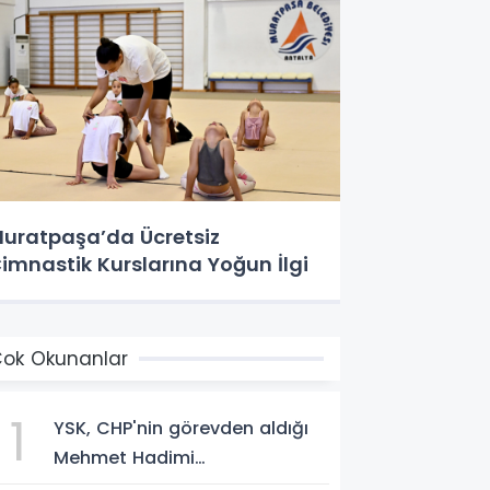
uratpaşa’da Ücretsiz
imnastik Kurslarına Yoğun İlgi
ok Okunanlar
1
YSK, CHP'nin görevden aldığı
Mehmet Hadimi
Yakupoğlu'nu, 'YENİ Parti'