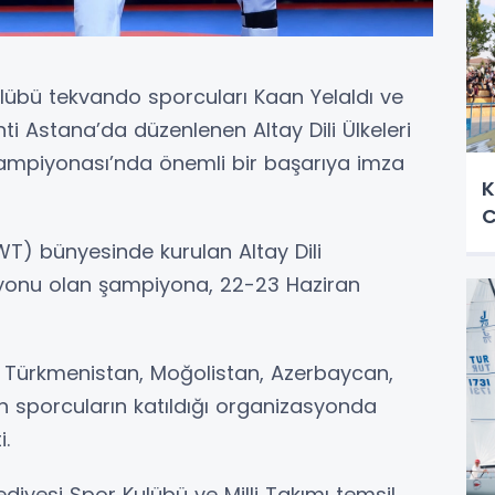
ulübü tekvando sporcuları Kaan Yelaldı ve
i Astana’da düzenlenen Altay Dili Ülkeleri
mpiyonası’nda önemli bir başarıya imza
K
C
 bünyesinde kurulan Altay Dili
asyonu olan şampiyona, 22-23 Haziran
n, Türkmenistan, Moğolistan, Azerbaycan,
 sporcuların katıldığı organizasyonda
i.
iyesi Spor Kulübü ve Milli Takımı temsil