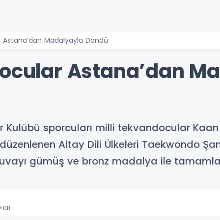
ar Astana’dan Madalyayla Döndü
docular Astana’dan M
or Kulübü sporcuları milli tekvandocular Kaan
düzenlenen Altay Dili Ülkeleri Taekwondo Şa
urnuvayı gümüş ve bronz madalya ile tamamla
7:08