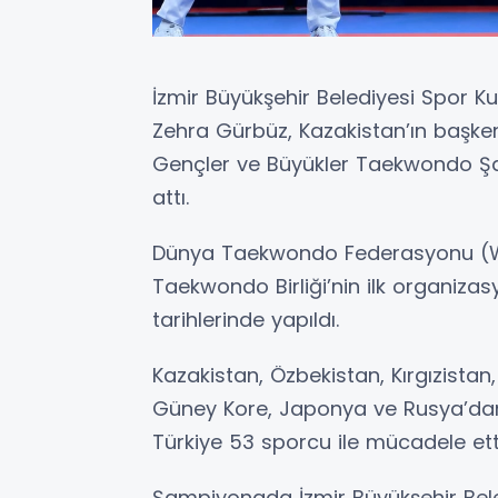
İzmir Büyükşehir Belediyesi Spor K
Zehra Gürbüz, Kazakistan’ın başkent
Gençler ve Büyükler Taekwondo Şa
attı.
Dünya Taekwondo Federasyonu (WT)
Taekwondo Birliği’nin ilk organiz
tarihlerinde yapıldı.
Kazakistan, Özbekistan, Kırgızista
Güney Kore, Japonya ve Rusya’dan
Türkiye 53 sporcu ile mücadele ett
Şampiyonada İzmir Büyükşehir Beled