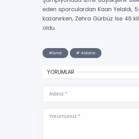
eden sporculardan Kaan Yelaldı, 
kazanırken, Zehra Gürbüz ise 46 k
oldu.
#İzmir
# Astana
YORUMLAR
Adınız *
Yorumunuz *