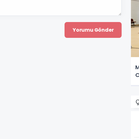
M
C
Ç