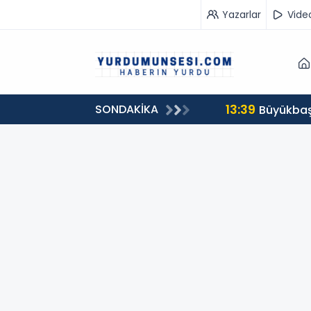
Yazarlar
Vide
13:39
SONDAKİKA
00 milyon 549 bin 594 TL. bağış
Büyükbaş 