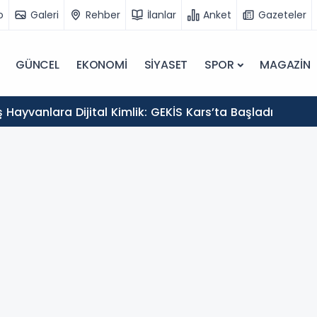
o
Galeri
Rehber
İlanlar
Anket
Gazeteler
GÜNCEL
EKONOMİ
SİYASET
SPOR
MAGAZİN
Hayvanlara Dijital Kimlik: GEKİS Kars’ta Başladı