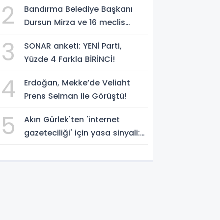
2
Bandırma Belediye Başkanı
temsilcisi olarak atadı!
Dursun Mirza ve 16 meclis
üyesi CHP'den YENİ Parti'ye
3
SONAR anketi: YENİ Parti,
geçti!
Yüzde 4 Farkla BİRİNCİ!
4
Erdoğan, Mekke’de Veliaht
Prens Selman ile Görüştü!
5
Akın Gürlek'ten 'internet
gazeteciliği' için yasa sinyali:
'Tek çatı altında toplanmalı'
dedi!