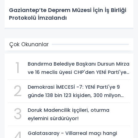
Gaziantep’te Deprem Müzesi İçin İş Birliği
Protokolü İmzalandı
Çok Okunanlar
1
Bandırma Belediye Başkanı Dursun Mirza
ve 16 meclis üyesi CHP'den YENİ Parti'ye
geçti!
2
Demokrasi İMECESİ -7: YENİ Parti'ye 9
günde 138 bin 123 kişiden, 300 milyon
549 bin 594 TL. bağış
3
Doruk Madencilik işçileri, oturma
eylemini sürdürüyor!
4
Galatasaray - Villarreal maçı hangi