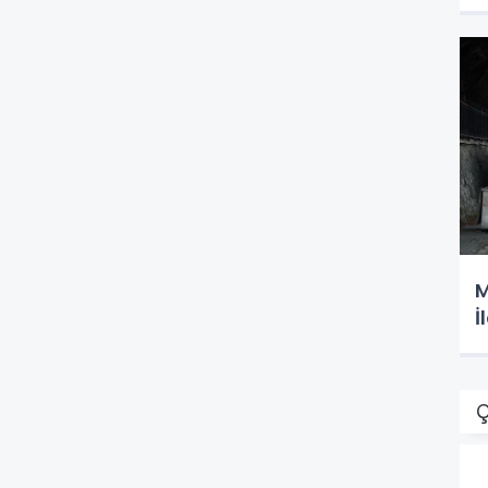
M
İ
Ç