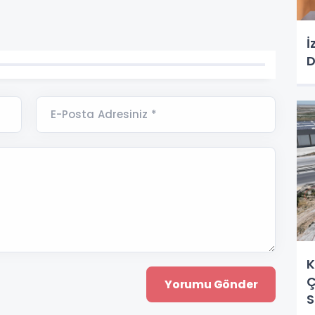
İ
D
E-Posta Adresiniz *
K
Ç
S