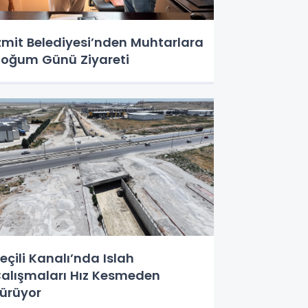
zmit Belediyesi’nden Muhtarlara
oğum Günü Ziyareti
eçili Kanalı’nda Islah
alışmaları Hız Kesmeden
ürüyor