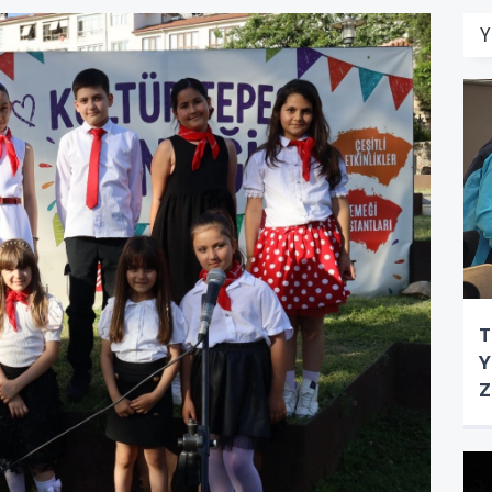
Y
T
Y
Z