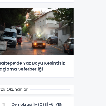
altepe’de Yaz Boyu Kesintisiz
laçlama Seferberliği
ok Okunanlar
Demokrasi İMECESİ -6: YENİ