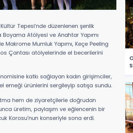
 Kültür Tepesi’nde düzenlenen şenlik
a Boyama Atölyesi ve Anahtar Yapımı
r de Makrome Mumluk Yapımı, Keçe Peeling
 Çantası atölyelerinde el becerilerini
O
S
omisine katkı sağlayan kadın girişimciler,
el emeği ürünlerini sergileyip satışa sundu.
anıtma hem de ziyaretçilerle doğrudan
unca üretim, paylaşım ve eğlencenin bir
cuk Korosu’nun konseriyle sona erdi.