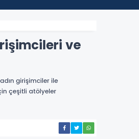
22:45
Depla
rişimcileri ve
dın girişimciler ile
n çeşitli atölyeler