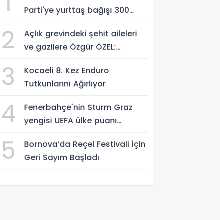
1
Parti'ye yurttaş bağışı 300
milyon liraya yaklaştı!
2
Açlık grevindeki şehit aileleri
ve gazilere Özgür ÖZEL:
'Hakkınız verilene kadar
3
Kocaeli 8. Kez Enduro
yanınızdayız'
Tutkunlarını Ağırlıyor
4
Fenerbahçe'nin Sturm Graz
yengisi UEFA ülke puanı
yükseltti!
5
Bornova’da Reçel Festivali İçin
Geri Sayım Başladı