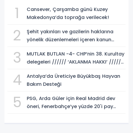
1
Cansever, Çarşamba günü Kuzey
Makedonya’da toprağa verilecek!
2
Şehit yakınları ve gazilerin haklarına
yönelik düzenlemeleri içeren kanun
teklifi, yasalaştı!
3
MUTLAK BUTLAN -4- CHP’nin 38. Kurultay
delegeleri ////// ‘AKLANMA HAKKI’ //////
istemeli! Rasim AKKAYA yazdı...
4
Antalya’da Üreticiye Büyükbaş Hayvan
Bakım Desteği
5
PSG, Arda Güler için Real Madrid dev
öneri, Fenerbahçe’ye yüzde 20'i pay
gelebilir!