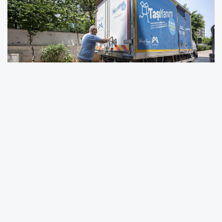
Üniversite eğitimi için Mersin’e gelen
öğrencilerin en çok karşılaştığı sorunlardan biri
olan taşınma masrafları, Büyükşehir
Belediyesi’nin ‘TaşıYanım Projesi’ sayesinde
önemli ölçüde azalıyor.
‘Bir TaşıYanım Olsa’ sloganıyla 2025 yılında