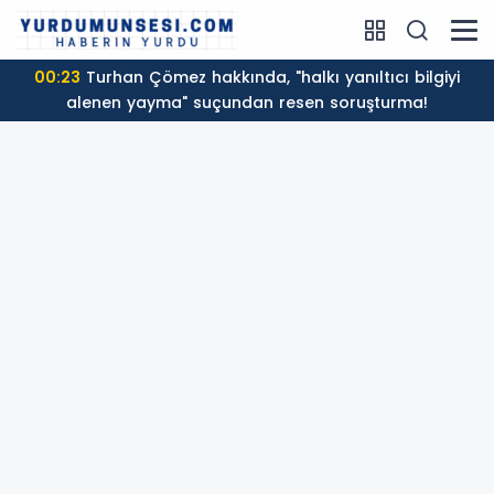
00:23
Turhan Çömez hakkında, "halkı yanıltıcı bilgiyi
alenen yayma" suçundan resen soruşturma!