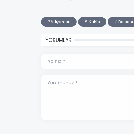
#Adıyaman
# Kahta
# Balcanı
YORUMLAR
Adınız *
Yorumunuz *