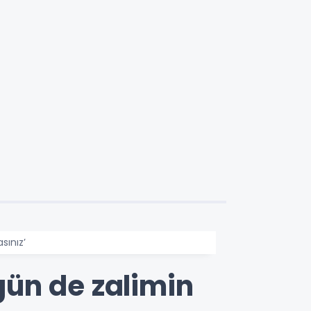
ınız’
ün de zalimin