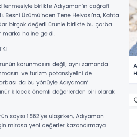
illenmesiyle birlikte Adıyaman’ın coğrafi
rttı. Besni Üzümü’nden Tene Helvası’na, Kahta
ar birçok değerli ürünle birlikte bu çorba
 marka haline geldi.
TKI
r ürünün korunmasını değil; aynı zamanda
A
nmasını ve turizm potansiyelini de
H
Çorbası da bu yönüyle Adıyaman’ı
ür kılacak önemli değerlerden biri olarak
Ç
ürün sayısı 1.862’ye ulaşırken, Adıyaman
in mirasa yeni değerler kazandırmaya