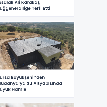
psalalı Ali Karakaş
uğgeneralliğe Terfi Etti
ursa Büyükşehir’den
udanya’ya Su Altyapısında
üyük Hamle