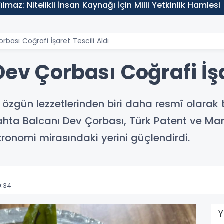
lmaz: Nitelikli İnsan Kaynağı İçin Milli Yetkinlik Hamlesi
bası Coğrafi İşaret Tescili Aldı
ev Çorbası Coğrafi İşa
zgün lezzetlerinden biri daha resmî olarak te
Kahta Balcanı Dev Çorbası, Türk Patent ve M
ronomi mirasındaki yerini güçlendirdi.
9:34
Y