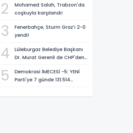
2
Mohamed Salah, Trabzon'da
coşkuyla karşılandı!
3
Fenerbahçe, Sturm Graz’ı 2-0
yendi!
4
Lüleburgaz Belediye Başkanı
Dr. Murat Gerenli de CHP'den
istifa etti
5
Demokrasi İMECESİ -5: YENİ
Parti'ye 7 günde 131.514
yurttaştan 283.296.848 TL
bağış!