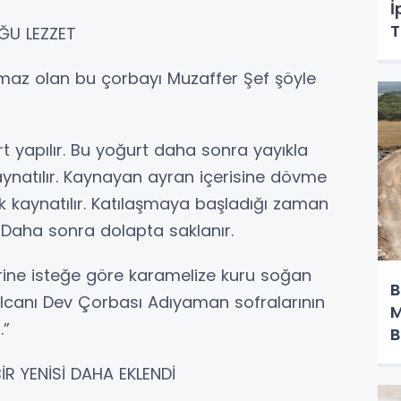
İ
T
ĞU LEZZET
maz olan bu çorbayı Muzaffer Şef şöyle
 yapılır. Bu yoğurt daha sonra yayıkla
 kaynatılır. Kaynayan ayran içerisine dövme
ak kaynatılır. Katılaşmaya başladığı zaman
. Daha sonra dolapta saklanır.
rine isteğe göre karamelize kuru soğan
B
Balcanı Dev Çorbası Adıyaman sofralarının
M
.”
B
BİR YENİSİ DAHA EKLENDİ