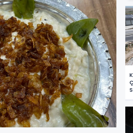
K
Ç
S