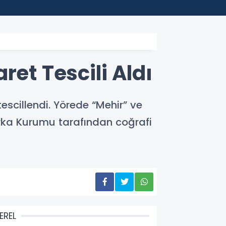
12:19
Maltepe
ret Tescili Aldı
scillendi. Yörede “Mehir” ve
arka Kurumu tarafından coğrafi
EREL