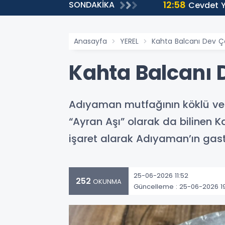
12:58
SONDAKİKA
Cevdet Yı
Anasayfa
YEREL
Kahta Balcanı Dev Çor
Kahta Balcanı D
Adıyaman mutfağının köklü ve ö
“Ayran Aşı” olarak da bilinen 
işaret alarak Adıyaman’ın gast
25-06-2026 11:52
252
OKUNMA
Güncelleme : 25-06-2026 1