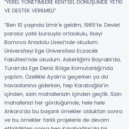
“YEREL YÖNETİMLERE KENTSEL DÖNÜŞÜMDE YETKİ
VE DESTEK VERİLMELİ”
“Ben 10 yaşında İzmir'e geldim, 1985’te. Devlet
parasız yatılı bursuyla ortaokulu, liseyi
Bornova Anadolu Lisesi’nde okudum.
Üniversiteyi Ege Üniversitesi Eczacılık
Fakültesi’nde okudum. Askerliğimi Bayraklı’da,
Turan’da Ege Deniz Bölge Komutanlığı’nda
yaptım. Özellikle Aydın’a geçerken ya da
havaalanına giderken, hep Karabağlar'ın
içinden, sizin mahallenizin içinden geçtik. Sizin
mahallenizi her gördüğümde, hele hele
Ankara’da bu başarılı örnekler olduktan sonra
ve bu örnekler farklı projelerle de devam
ettirildikten sonra hep Karabağlar’da bir