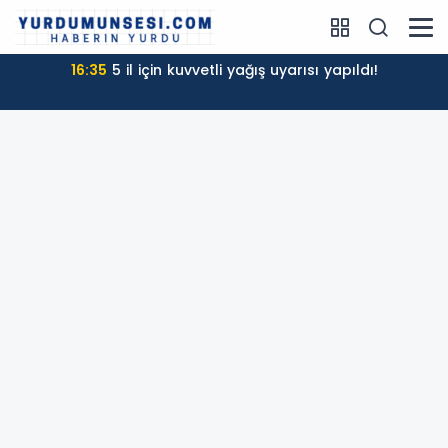
16:12
Hukukçulardan 'çerçeve yasa'ya tepki: 'Amacı
sorunları çözmek değil, Erdoğan'ın önünü açmak'