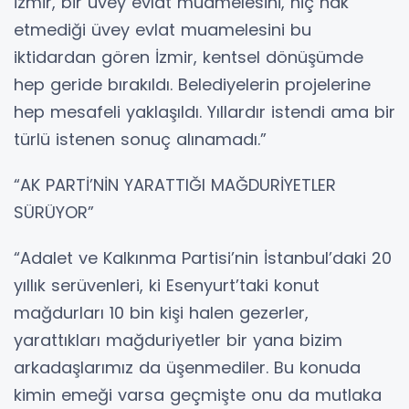
İzmir, bir üvey evlat muamelesini, hiç hak
etmediği üvey evlat muamelesini bu
iktidardan gören İzmir, kentsel dönüşümde
hep geride bırakıldı. Belediyelerin projelerine
hep mesafeli yaklaşıldı. Yıllardır istendi ama bir
türlü istenen sonuç alınamadı.”
“AK PARTİ’NİN YARATTIĞI MAĞDURİYETLER
SÜRÜYOR”
“Adalet ve Kalkınma Partisi’nin İstanbul’daki 20
yıllık serüvenleri, ki Esenyurt’taki konut
mağdurları 10 bin kişi halen gezerler,
yarattıkları mağduriyetler bir yana bizim
arkadaşlarımız da üşenmediler. Bu konuda
kimin emeği varsa geçmişte onu da mutlaka