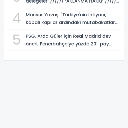
delegeleri ////// ‘AKLANMA HAKKI’ //////
istemeli! Rasim AKKAYA yazdı...
4
Mansur Yavaş: 'Türkiye'nin ihtiyacı,
kapalı kapılar ardındaki mutabakatlar
değil'
5
PSG, Arda Güler için Real Madrid dev
öneri, Fenerbahçe’ye yüzde 20'i pay
gelebilir!