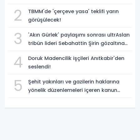
2
TBMM'de 'çerçeve yasa' teklifi yarın
görüşülecek!
3
'Akın Gürlek' paylaşımı sonrası ultrAslan
tribün lideri Sebahattin Şirin gözaltına
alındı!
4
Doruk Madencilik işçileri Anıtkabir'den
seslendi!
5
Şehit yakınları ve gazilerin haklarına
yönelik düzenlemeleri içeren kanun
teklifi, yasalaştı!