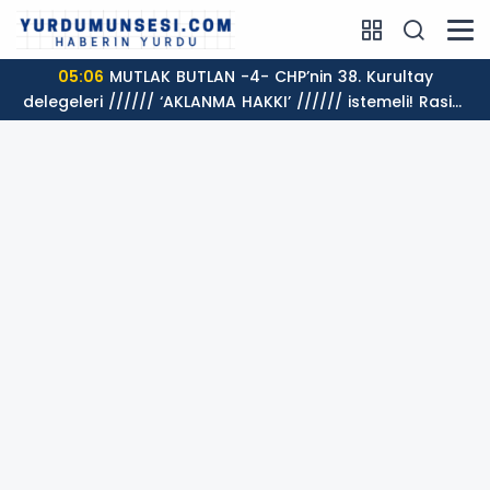
05:06
MUTLAK BUTLAN -4- CHP’nin 38. Kurultay
delegeleri ////// ‘AKLANMA HAKKI’ ////// istemeli! Rasim
AKKAYA yazdı...