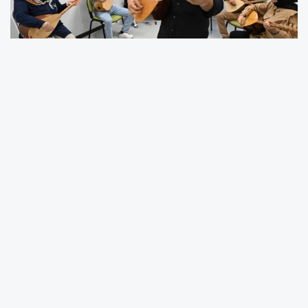
Mersin Büyükşehir Belediyesi Türk Müziği
Orkestrası Şefi Erman Talşık, kursların 15 ile 50
yaş arası tüm vatandaşlara açık olduğunu
belirterek, “Kurslarımız ücretsiz olarak veriliyor
ve özellikle gençler tarafından büyük ilgi
görüyor.
Alanında uzman eğitmenlerimizle haftanın Salı
günleri 17.00–19.00 saatleri arasında
eğitimlerimizi sürdürüyoruz” dedi.