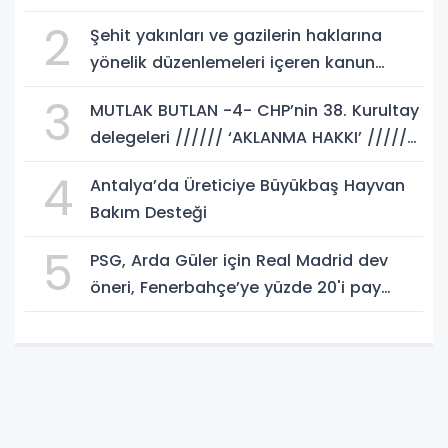
2
Şehit yakınları ve gazilerin haklarına
yönelik düzenlemeleri içeren kanun
teklifi, yasalaştı!
3
MUTLAK BUTLAN -4- CHP’nin 38. Kurultay
delegeleri ////// ‘AKLANMA HAKKI’ //////
istemeli! Rasim AKKAYA yazdı...
4
Antalya’da Üreticiye Büyükbaş Hayvan
Bakım Desteği
5
PSG, Arda Güler için Real Madrid dev
öneri, Fenerbahçe’ye yüzde 20'i pay
gelebilir!