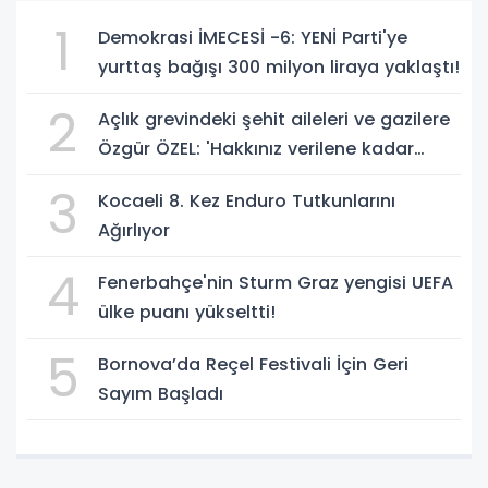
1
Demokrasi İMECESİ -6: YENİ Parti'ye
yurttaş bağışı 300 milyon liraya yaklaştı!
2
Açlık grevindeki şehit aileleri ve gazilere
Özgür ÖZEL: 'Hakkınız verilene kadar
yanınızdayız'
3
Kocaeli 8. Kez Enduro Tutkunlarını
Ağırlıyor
4
Fenerbahçe'nin Sturm Graz yengisi UEFA
ülke puanı yükseltti!
5
Bornova’da Reçel Festivali İçin Geri
Sayım Başladı