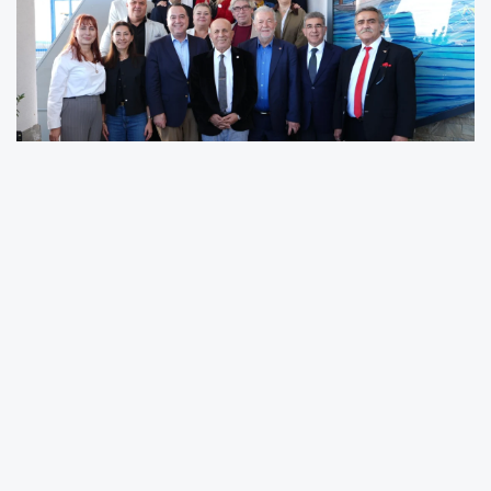
İzmir Üçkuyular Boğaziçi Restoran’da
düzenlenen Manisalılar Federasyonu kahvaltısı,
Manisa ve İzmir’deki hemşehri dayanışmasının
en güçlü örneklerinden birine sahne oldu.
Federasyon Başkanı İsmail Akarsu, Başkan
Yardımcısı Hülya Açan, Genel Sekreter Emine
Çiçek ve yönetim kurulu üyelerinin ev