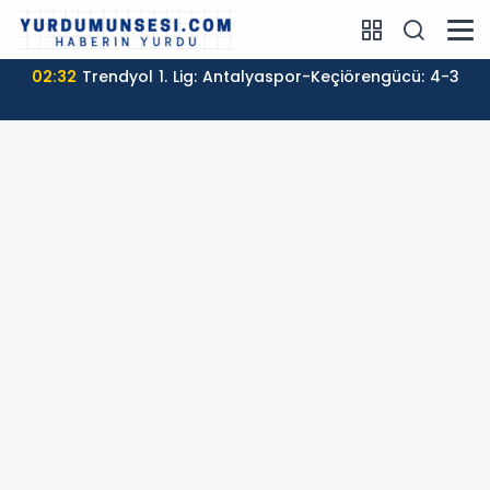
02:32
Trendyol 1. Lig: Antalyaspor-Keçiörengücü: 4-3