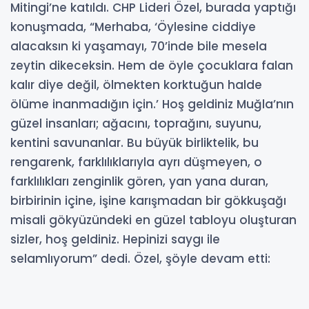
Mitingi’ne katıldı. CHP Lideri Özel, burada yaptığı
konuşmada, “Merhaba, ‘Öylesine ciddiye
alacaksın ki yaşamayı, 70’inde bile mesela
zeytin dikeceksin. Hem de öyle çocuklara falan
kalır diye değil, ölmekten korktuğun halde
ölüme inanmadığın için.’ Hoş geldiniz Muğla’nın
güzel insanları; ağacını, toprağını, suyunu,
kentini savunanlar. Bu büyük birliktelik, bu
rengarenk, farklılıklarıyla ayrı düşmeyen, o
farklılıkları zenginlik gören, yan yana duran,
birbirinin içine, işine karışmadan bir gökkuşağı
misali gökyüzündeki en güzel tabloyu oluşturan
sizler, hoş geldiniz. Hepinizi saygı ile
selamlıyorum” dedi. Özel, şöyle devam etti:
29-09-2025 02:08