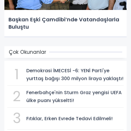
Başkan Eşki Çamdibi’nde Vatandaşlarla
Buluştu
Çok Okunanlar
1
Demokrasi İMECESİ -6: YENİ Parti'ye
yurttaş bağışı 300 milyon liraya yaklaştı!
2
Fenerbahçe'nin Sturm Graz yengisi UEFA
ülke puanı yükseltti!
3
Fıtıklar, Erken Evrede Tedavi Edilmeli!