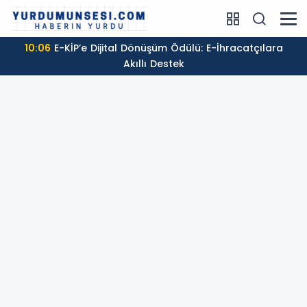
10:06
E-KİP’e Dijital Dönüşüm Ödülü: E-İhracatçılara
Akıllı Destek