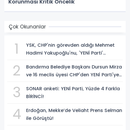
Korunması Kritik Öncelik
Çok Okunanlar
1
YSK, CHP'nin görevden aldığı Mehmet
Hadimi Yakupoğlu'nu, 'YENİ Parti'
temsilcisi olarak atadı!
2
Bandırma Belediye Başkanı Dursun Mirza
ve 16 meclis üyesi CHP'den YENİ Parti'ye
geçti!
3
SONAR anketi: YENİ Parti, Yüzde 4 Farkla
BİRİNCİ!
4
Erdoğan, Mekke’de Veliaht Prens Selman
ile Görüştü!