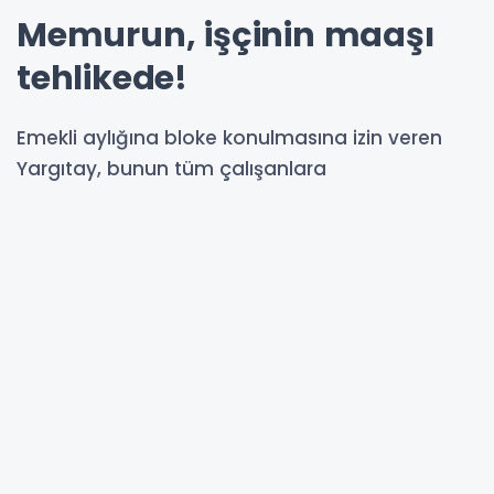
Memurun, işçinin maaşı
tehlikede!
Emekli aylığına bloke konulmasına izin veren
Yargıtay, bunun tüm çalışanlara
uygulanmasının önünü açtı. Karara karşı çıkan
hakimler, “Çalışanların sosyal güvenlik hakları
zedelendi” dedi.
20-07-2025 17:13
387
OKUNMA
Güncelleme : 20-07-2025 17:51