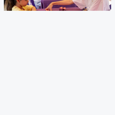
Mersin Büyükşehir Belediyesi, Çevre Haftası
kapsamında düzenlediği Akıl ve Zekâ Oyunları
Şenliği ile çocukları doğa ve oyunla
buluşturdu.
Tarsus Gençlik Kampı’nda doğayla iç içe
gerçekleştirilen şenlikte çocuklar hem eğlendi
hem de strateji, problem çözme ve analitik
düşünme becerilerini geliştiren oyunlarla keyifli