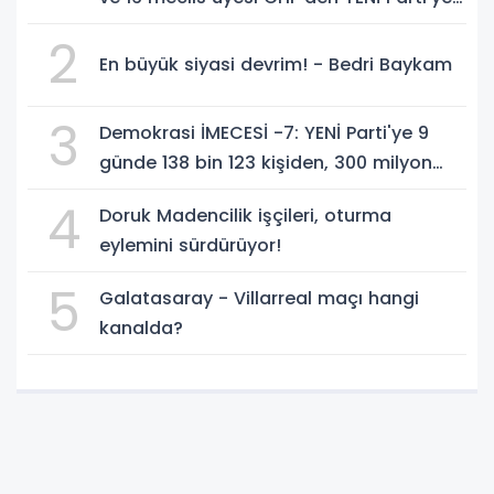
geçti!
2
En büyük siyasi devrim! - Bedri Baykam
3
Demokrasi İMECESİ -7: YENİ Parti'ye 9
günde 138 bin 123 kişiden, 300 milyon
549 bin 594 TL. bağış
4
Doruk Madencilik işçileri, oturma
eylemini sürdürüyor!
5
Galatasaray - Villarreal maçı hangi
kanalda?