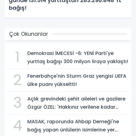
günde 131.514 yurttaştan 283.296.848 TL
bağış!
Çok Okunanlar
1
Demokrasi İMECESİ -6: YENİ Parti'ye
yurttaş bağışı 300 milyon liraya yaklaştı!
2
Fenerbahçe'nin Sturm Graz yengisi UEFA
ülke puanı yükseltti!
3
Açlık grevindeki şehit aileleri ve gazilere
Özgür ÖZEL: 'Hakkınız verilene kadar
yanınızdayız'
4
MASAK, raporunda Ahbap Derneği'ne
bağış yapan ünlülerin isimlerine yer