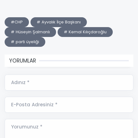
#CHP
# Ayvalık İlçe Başkanı
# Hüseyin Şalmanlı
# Kemal Kılıçdaroğlu
# parti üyeliği
YORUMLAR
Adınız *
E-Posta Adresiniz *
Yorumunuz *