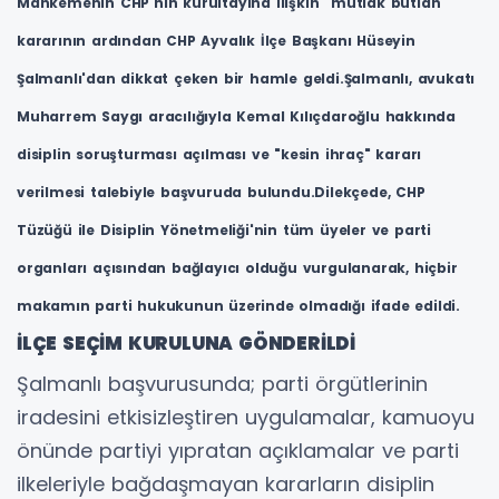
Mahkemenin CHP'nin kurultayına ilişkin "mutlak butlan"
kararının ardından CHP Ayvalık İlçe Başkanı Hüseyin
Şalmanlı'dan dikkat çeken bir hamle geldi.Şalmanlı, avukatı
Muharrem Saygı aracılığıyla Kemal Kılıçdaroğlu hakkında
disiplin soruşturması açılması ve "kesin ihraç" kararı
verilmesi talebiyle başvuruda bulundu.Dilekçede, CHP
Tüzüğü ile Disiplin Yönetmeliği'nin tüm üyeler ve parti
organları açısından bağlayıcı olduğu vurgulanarak, hiçbir
makamın parti hukukunun üzerinde olmadığı ifade edildi.
İLÇE SEÇİM KURULUNA GÖNDERİLDİ
Şalmanlı başvurusunda; parti örgütlerinin
iradesini etkisizleştiren uygulamalar, kamuoyu
önünde partiyi yıpratan açıklamalar ve parti
ilkeleriyle bağdaşmayan kararların disiplin