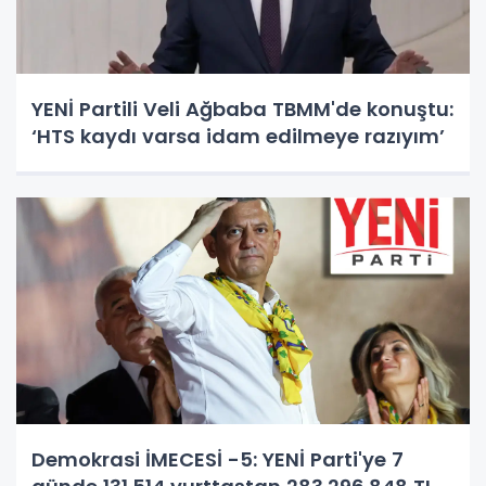
YENİ Partili Veli Ağbaba TBMM'de konuştu:
‘HTS kaydı varsa idam edilmeye razıyım’
Demokrasi İMECESİ -5: YENİ Parti'ye 7