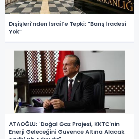
Dışişleri’nden İsrail’e Tepki: “Barış İradesi
Yok”
ATAOĞLU: "Doğal Gaz Projesi, KKTC'nin
Enerji Geleceğini Güvence Altına Alacak