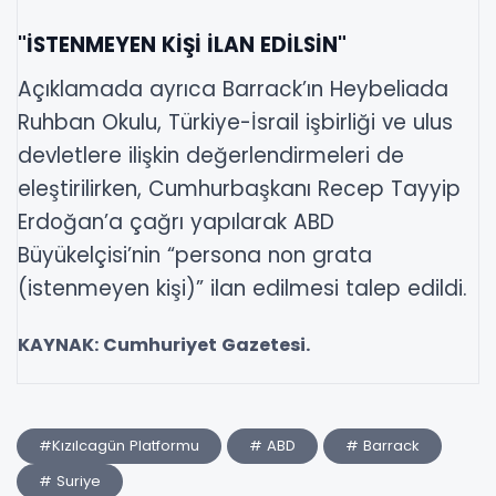
"İSTENMEYEN KİŞİ İLAN EDİLSİN"
Açıklamada ayrıca Barrack’ın Heybeliada
Ruhban Okulu, Türkiye-İsrail işbirliği ve ulus
devletlere ilişkin değerlendirmeleri de
eleştirilirken, Cumhurbaşkanı Recep Tayyip
Erdoğan’a çağrı yapılarak ABD
Büyükelçisi’nin “persona non grata
(istenmeyen kişi)” ilan edilmesi talep edildi.
KAYNAK: Cumhuriyet Gazetesi.
#Kızılcagün Platformu
# ABD
# Barrack
# Suriye