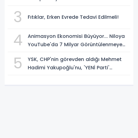
3
Fıtıklar, Erken Evrede Tedavi Edilmeli!
4
Animasyon Ekonomisi Büyüyor... Niloya
YouTube'da 7 Milyar Görüntülenmeye
Ulaştı
5
YSK, CHP'nin görevden aldığı Mehmet
Hadimi Yakupoğlu'nu, 'YENİ Parti'
temsilcisi olarak atadı!