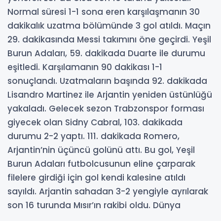
Normal süresi 1-1 sona eren karşılaşmanın 30
dakikalık uzatma bölümünde 3 gol atıldı. Maçın
29. dakikasında Messi takımını öne geçirdi. Yeşil
Burun Adaları, 59. dakikada Duarte ile durumu
eşitledi. Karşılamanın 90 dakikası 1-1
sonuçlandı. Uzatmaların başında 92. dakikada
Lisandro Martinez ile Arjantin yeniden üstünlüğü
yakaladı. Gelecek sezon Trabzonspor forması
giyecek olan Sidny Cabral, 103. dakikada
durumu 2-2 yaptı. 111. dakikada Romero,
Arjantin’nin üçüncü golünü attı. Bu gol, Yeşil
Burun Adaları futbolcusunun eline çarparak
filelere girdiği için gol kendi kalesine atıldı
sayıldı. Arjantin sahadan 3-2 yengiyle ayrılarak
son 16 turunda Mısır’ın rakibi oldu. Dünya
kupasında son 32 turu maç sonuçları ve günün