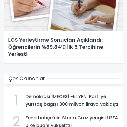
LGS Yerleştirme Sonuçları Açıklandı:
Öğrencilerin %89,84’ü İlk 5 Tercihine
Yerleşti
Çok Okunanlar
1
Demokrasi İMECESİ -6: YENİ Parti'ye
yurttaş bağışı 300 milyon liraya yaklaştı!
2
Fenerbahçe'nin Sturm Graz yengisi UEFA
ülke puanı yükseltti!