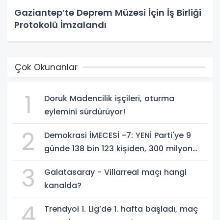
Gaziantep’te Deprem Müzesi İçin İş Birliği
Protokolü İmzalandı
Çok Okunanlar
1
Doruk Madencilik işçileri, oturma
eylemini sürdürüyor!
2
Demokrasi İMECESİ -7: YENİ Parti'ye 9
günde 138 bin 123 kişiden, 300 milyon
549 bin 594 TL. bağış
3
Galatasaray - Villarreal maçı hangi
kanalda?
4
Trendyol 1. Lig’de 1. hafta başladı, maç