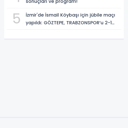
sonuçları ve program!
5
İzmir'de İsmail Köybaşı için jübile maçı
yapıldı: GÖZTEPE, TRABZONSPOR’u 2-1
yendi