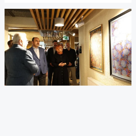
Emeği geçen sanatçılara teşekkür eden
Başkan Altay, Konya Büyükşehir Belediyesi
tarafından Meydan Evleri’nde oluşturulan ve
tefrişatı devam eden Bisiklet Müzesi’ni