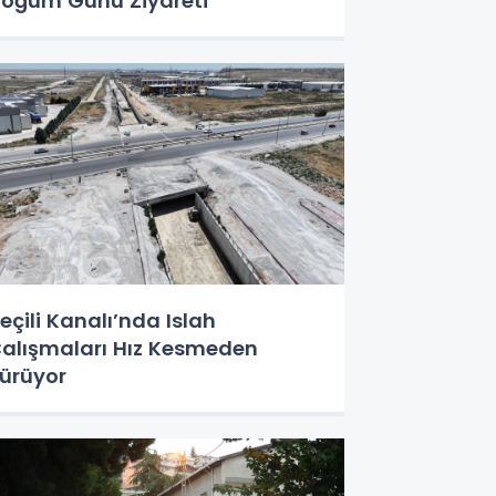
oğum Günü Ziyareti
eçili Kanalı’nda Islah
alışmaları Hız Kesmeden
ürüyor