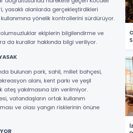
lar doğrultusunda harekete geçen Kocaeli
i, yasaklı alanlarda gerçekleştirdikleri
ullanımına yönelik kontrollerini sürdürüyor.
O
olumsuzluklar ekiplerin bilgilendirme ve
S
ra da kurallar hakkında bilgi veriliyor.
 YASAK
da bulunan park, sahil, millet bahçesi,
kreasyon alanı, kent parkı ve yeşil
ateş yakılmasına izin verilmiyor.
esi, vatandaşların ortak kullanım
ması ve olası yangın risklerinin önüne
İ
ÜYOR