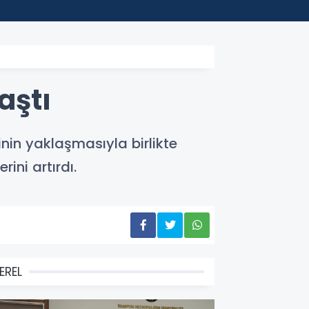
22:45
Depla
aştı
inin yaklaşmasıyla birlikte
ni artırdı.
EREL