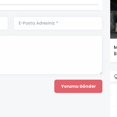
E-Posta Adresiniz *
M
İ
Ç