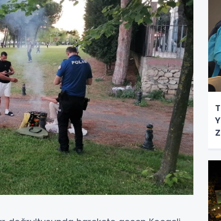
T
Y
Z