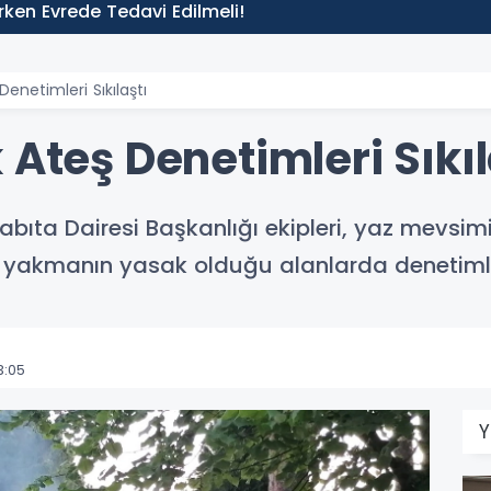
 Erken Evrede Tedavi Edilmeli!
Denetimleri Sıkılaştı
 Ateş Denetimleri Sıkıl
abıta Dairesi Başkanlığı ekipleri, yaz mevsim
yakmanın yasak olduğu alanlarda denetimleri
3:05
Y