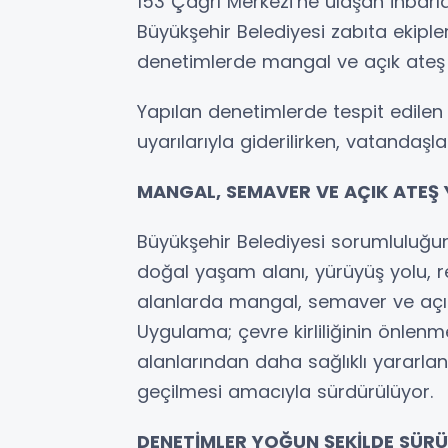
153 Çağrı Merkezi’ne ulaşan ihbar
Büyükşehir Belediyesi zabıta ekipler
denetimlerde mangal ve açık ateş k
Yapılan denetimlerde tespit edilen 
uyarılarıyla giderilirken, vatandaşla
MANGAL, SEMAVER VE AÇIK ATEŞ
Büyükşehir Belediyesi sorumluluğun
doğal yaşam alanı, yürüyüş yolu, re
alanlarda mangal, semaver ve açık 
Uygulama; çevre kirliliğinin önlenm
alanlarından daha sağlıklı yararlan
geçilmesi amacıyla sürdürülüyor.
DENETİMLER YOĞUN ŞEKİLDE SÜR