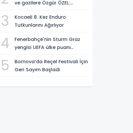
ve gazilere Özgür ÖZEL:
'Hakkınız verilene kadar
3
Kocaeli 8. Kez Enduro
yanınızdayız'
Tutkunlarını Ağırlıyor
4
Fenerbahçe'nin Sturm Graz
yengisi UEFA ülke puanı
yükseltti!
5
Bornova’da Reçel Festivali İçin
Geri Sayım Başladı