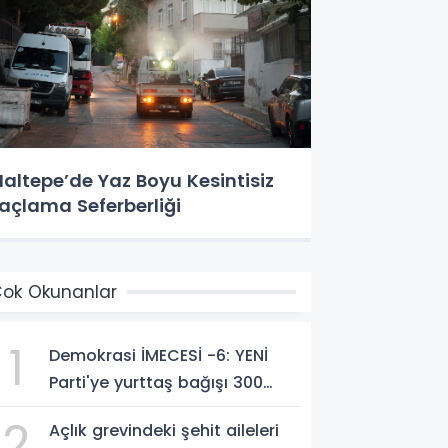
altepe’de Yaz Boyu Kesintisiz
laçlama Seferberliği
ok Okunanlar
1
Demokrasi İMECESİ -6: YENİ
Parti'ye yurttaş bağışı 300
milyon liraya yaklaştı!
2
Açlık grevindeki şehit aileleri