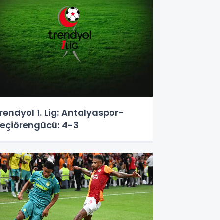
rendyol 1. Lig: Antalyaspor-
eçiörengücü: 4-3