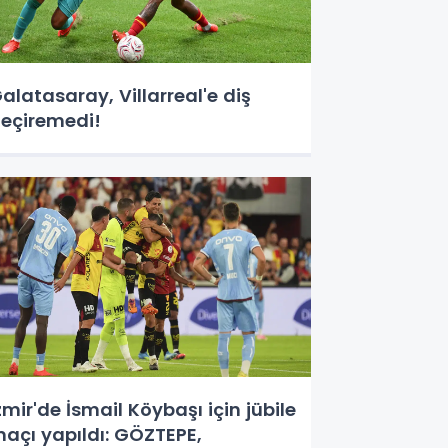
alatasaray, Villarreal'e diş
eçiremedi!
zmir'de İsmail Köybaşı için jübile
açı yapıldı: GÖZTEPE,