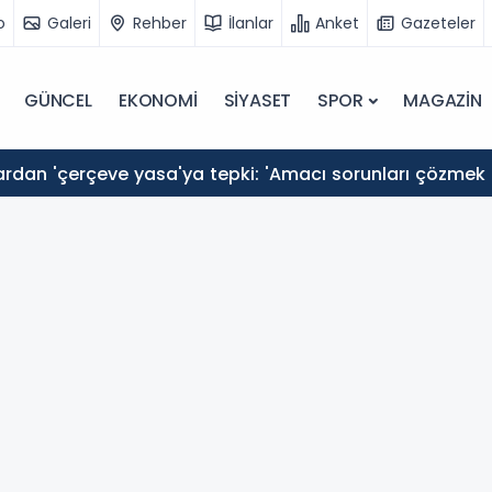
o
Galeri
Rehber
İlanlar
Anket
Gazeteler
GÜNCEL
EKONOMİ
SİYASET
SPOR
MAGAZİN
rdan 'çerçeve yasa'ya tepki: 'Amacı sorunları çözmek