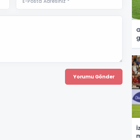
E-Posta Adresiniz *
G
g
İ
m