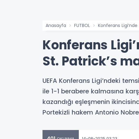
Anasayfa
FUTBOL
Konferans Ligi’nde 
Konferans Ligi’
St. Patrick’s m
UEFA Konferans Ligi’ndeki temsi
ile 1-1 berabere kalmasına karşı
kazandığı eşleşmenin ikincisin
Portekizli hakem Antonio Nobr
401
14-08-2025 03:23
OKUNMA