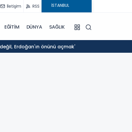
İletişim
RSS
EĞİTİM
DÜNYA
SAĞLIK
15:36
 değil, Erdoğan'ın önünü açmak'
TBMM'd