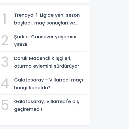
1
Trendyol 1. Lig’de yeni sezon
başladı, maç sonuçları ve
program!
2
Şarkıcı Cansever yaşamını
yitirdi!
3
Doruk Madencilik işçileri,
oturma eylemini sürdürüyor!
4
Galatasaray - Villarreal maçı
hangi kanalda?
5
Galatasaray, Villarreal'e diş
geçiremedi!