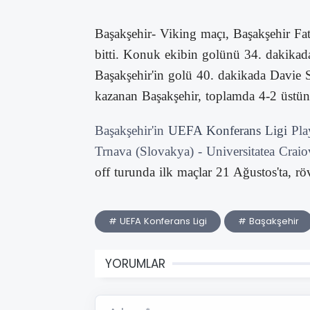
Başakşehir- Viking maçı, Başakşehir Fati
bitti. Konuk ekibin golünü 34. dakikada
Başakşehir'in golü 40. dakikada Davie S
kazanan Başakşehir, toplamda 4-2 üstünl
Başakşehir'in
UEFA Konferans Ligi
Pla
Trnava (Slovakya) - Universitatea Crai
off turunda ilk maçlar 21 Ağustos'ta, rö
# UEFA Konferans Ligi
# Başakşehir
YORUMLAR