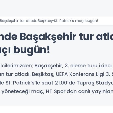
Başakşehir tur atladı, Beşiktaş-St. Patrick’s maçı bugün!
nde Başakşehir tur atl
açı bugün!
lcilerimizden; Başakşehir, 3. eleme turu ikin
n tur atladı. Beşiktaş, UEFA Konferans Ligi 3. 
de St. Patrick’s’le saat 21.00’de Tüpraş Stad
e yöneteceği maç, HT Spor’dan canlı yayınla