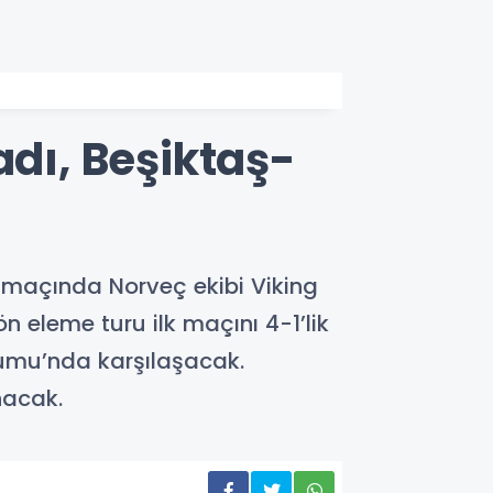
adı, Beşiktaş-
ci maçında Norveç ekibi Viking
ön eleme turu ilk maçını 4-1’lik
yumu’nda karşılaşacak.
nacak.