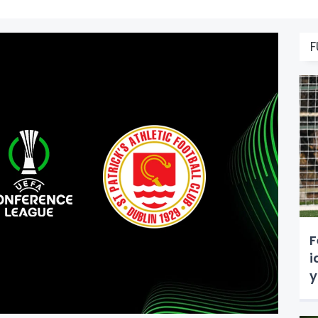
F
F
i
y