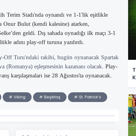
h Terim Stadı'nda oynandı ve 1-1'lik eşitlikle
 Onur Bulut (kendi kalesine) atarken,
elke’den geldi. Dış sahada oynadığı ilk maçı 3-1
ükle adını play-off turuna yazdırdı.
y-Off Turu'ndaki rakibi, bugün oynanacak Spartak
ova (Romanya) eşleşmesinin kazananı olacak.
Play-
T
vanş karşılaşmaları ise 28 Ağustos'ta oynanacak.
K
# Viking
# Beşiktaş
# St. Patrick’s