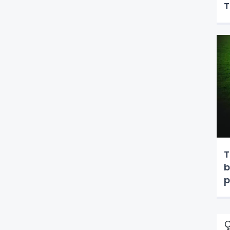
T
T
b
p
Ç