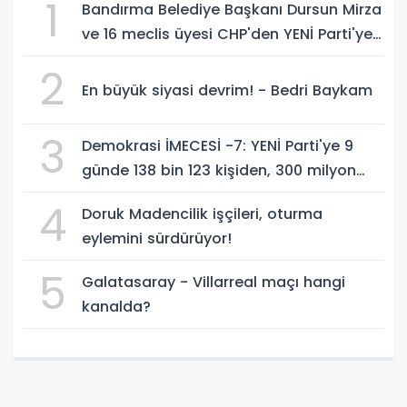
1
Bandırma Belediye Başkanı Dursun Mirza
ve 16 meclis üyesi CHP'den YENİ Parti'ye
geçti!
2
En büyük siyasi devrim! - Bedri Baykam
3
Demokrasi İMECESİ -7: YENİ Parti'ye 9
günde 138 bin 123 kişiden, 300 milyon
549 bin 594 TL. bağış
4
Doruk Madencilik işçileri, oturma
eylemini sürdürüyor!
5
Galatasaray - Villarreal maçı hangi
kanalda?