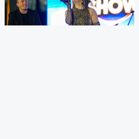
Trabzon Büyükşehir Belediyesi Şehir Tiyatrosu
ekibinin hazırladığı ‘Ünlü Show’ adlı müzikal
tiyatro oyunu, Karadeniz Teknik Üniversitesi
Şenlik Alanı’nda yoğun katılımla
sanatseverlerle buluştu.
Müzik, mizah, taklit ve dansı aynı sahnede
buluşturan ‘Ünlü Show’, izleyicilere unutulmaz