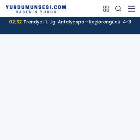
02:32
Trendyol 1. Lig: Antalyaspor-Keçiörengücü: 4-3