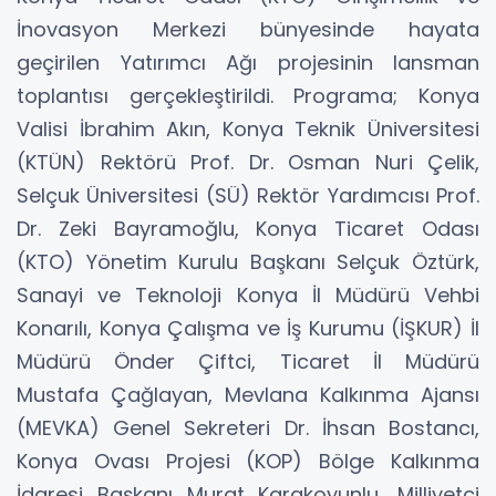
İnovasyon Merkezi bünyesinde hayata
geçirilen Yatırımcı Ağı projesinin lansman
toplantısı gerçekleştirildi. Programa; Konya
Valisi İbrahim Akın, Konya Teknik Üniversitesi
(KTÜN) Rektörü Prof. Dr. Osman Nuri Çelik,
Selçuk Üniversitesi (SÜ) Rektör Yardımcısı Prof.
Dr. Zeki Bayramoğlu, Konya Ticaret Odası
(KTO) Yönetim Kurulu Başkanı Selçuk Öztürk,
Sanayi ve Teknoloji Konya İl Müdürü Vehbi
Konarılı, Konya Çalışma ve İş Kurumu (İŞKUR) İl
Müdürü Önder Çiftci, Ticaret İl Müdürü
Mustafa Çağlayan, Mevlana Kalkınma Ajansı
(MEVKA) Genel Sekreteri Dr. İhsan Bostancı,
Konya Ovası Projesi (KOP) Bölge Kalkınma
İdaresi Başkanı Murat Karakoyunlu, Milliyetçi