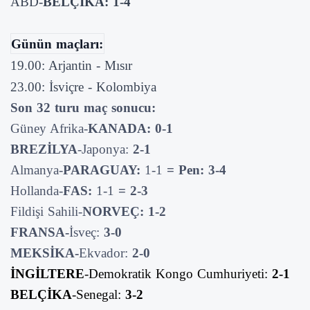
ABD-
BELÇİKA: 1-4
Günün maçları:
19.00: Arjantin - Mısır
23.00: İsviçre - Kolombiya
Son 32 turu maç sonucu:
Güney Afrika-
KANADA: 0-1
BREZİLYA
-Japonya:
2-1
Almanya-
PARAGUAY:
1-1
= Pen: 3-4
Hollanda-
FAS:
1-1
= 2-3
Fildişi Sahili-
NORVEÇ: 1-2
FRANSA-
İsveç:
3-0
MEKSİKA-
Ekvador:
2-0
İNGİLTERE
-Demokratik Kongo Cumhuriyeti:
2-1
BELÇİKA
-Senegal:
3-2