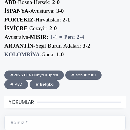
ABD-
Bosna-Hersek:
2-0
İSPANYA
-Avusturya:
3-0
PORTEKİZ
-Hırvatistan:
2-1
İSVİÇRE-
Cezayir:
2-0
Avustralya-
MISIR:
1-1
= Pen: 2-4
ARJANTİN
-Yeşil Burun Adaları:
3-2
KOLOMBİYA
-Gana:
1-0
#2026 FIFA Dünya Kupası
# son 16 turu
# ABD
# Belçika
YORUMLAR
Adınız *