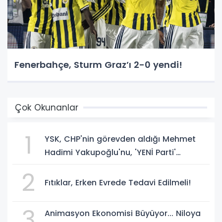
Fenerbahçe, Sturm Graz’ı 2-0 yendi!
Çok Okunanlar
1
YSK, CHP'nin görevden aldığı Mehmet
Hadimi Yakupoğlu'nu, 'YENİ Parti'
temsilcisi olarak atadı!
2
Fıtıklar, Erken Evrede Tedavi Edilmeli!
3
Animasyon Ekonomisi Büyüyor... Niloya