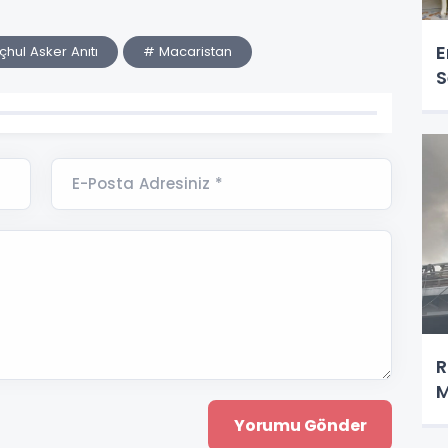
E
hul Asker Anıtı
# Macaristan
S
E-Posta Adresiniz *
R
M