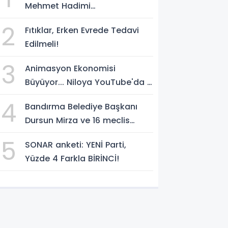
Mehmet Hadimi
Yakupoğlu'nu, 'YENİ Parti'
2
Fıtıklar, Erken Evrede Tedavi
temsilcisi olarak atadı!
Edilmeli!
3
Animasyon Ekonomisi
Büyüyor... Niloya YouTube'da 7
Milyar Görüntülenmeye Ulaştı
4
Bandırma Belediye Başkanı
Dursun Mirza ve 16 meclis
üyesi CHP'den YENİ Parti'ye
5
SONAR anketi: YENİ Parti,
geçti!
Yüzde 4 Farkla BİRİNCİ!