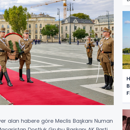
H
B
F
 yer alan habere göre Meclis Başkanı Numan
Macaristan Dostluk Grubu Başkanı AK Parti