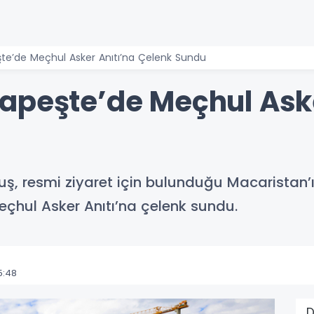
te’de Meçhul Asker Anıtı’na Çelenk Sundu
apeşte’de Meçhul Aske
, resmi ziyaret için bulunduğu Macaristan’
hul Asker Anıtı’na çelenk sundu.
5:48