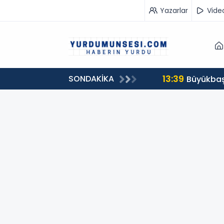
Yazarlar
Vide
13:39
SONDAKİKA
00 milyon 549 bin 594 TL. bağış
Büyükbaş 