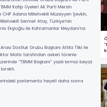
 TBMM Katip Üyeleri AK Parti Mersin
ve CHP Adana Milletvekili Müzeyyen Şevkin,
letvekili Sermet Atay, Türkiye’nin
nis Ekşioğlu ile Kahramanlar Meydanı’na
Ö
'
ası Dostluk Grubu Başkanı Attila Tilki ile
k
iktor Matis tarafından askeri törenle
ş
zerinde “TBMM Başkanı” yazılı kırmızı beyaz
bıraktı.
rindeki parlamento heyeti daha sonra