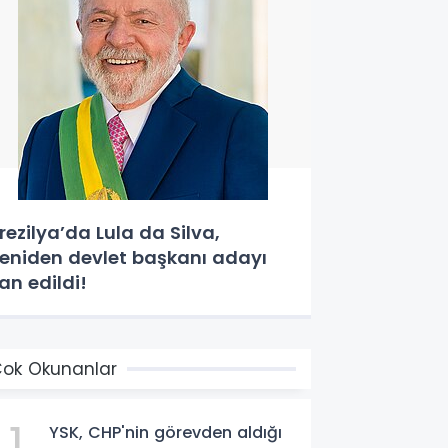
rezilya’da Lula da Silva,
eniden devlet başkanı adayı
lan edildi!
ok Okunanlar
1
YSK, CHP'nin görevden aldığı