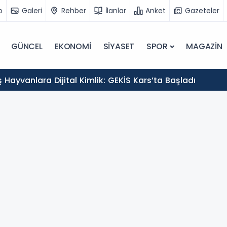
o
Galeri
Rehber
İlanlar
Anket
Gazeteler
GÜNCEL
EKONOMİ
SİYASET
SPOR
MAGAZİN
Hayvanlara Dijital Kimlik: GEKİS Kars’ta Başladı