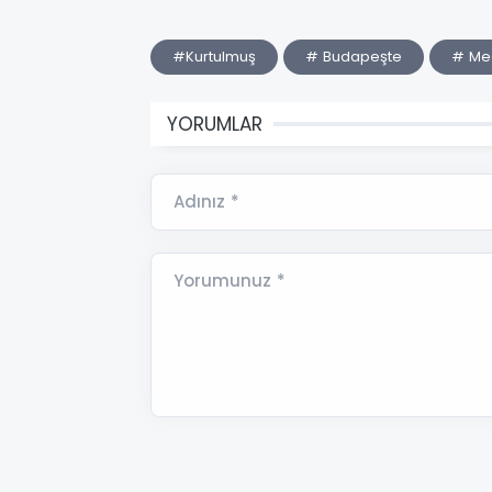
#Kurtulmuş
# Budapeşte
# Meç
YORUMLAR
Adınız *
Yorumunuz *