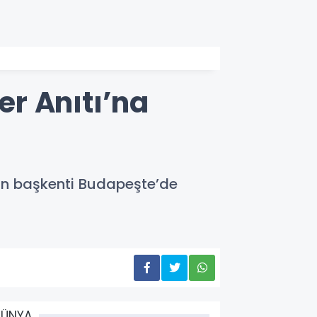
r Anıtı’na
ın başkenti Budapeşte’de
DÜNYA