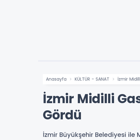
Anasayfa
KÜLTÜR - SANAT
İzmir Midi
İzmir Midilli Ga
Gördü
İzmir Büyükşehir Belediyesi ile M