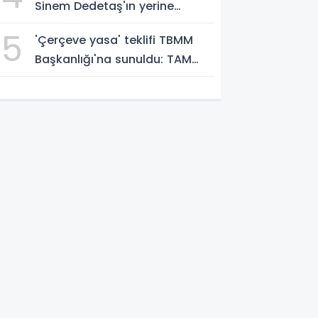
Sinem Dedetaş'ın yerine
başkanvekili seçiliyor
5
'Çerçeve yasa' teklifi TBMM
Başkanlığı'na sunuldu: TAM
METNİNİ SUNUYORUZ