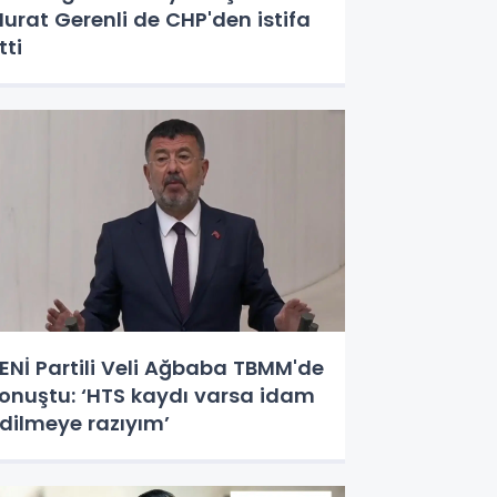
urat Gerenli de CHP'den istifa
tti
ENİ Partili Veli Ağbaba TBMM'de
onuştu: ‘HTS kaydı varsa idam
dilmeye razıyım’