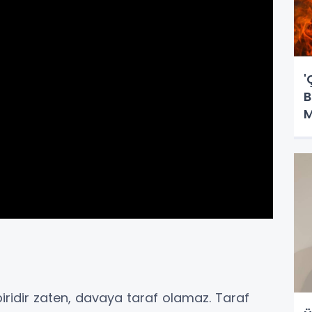
'
B
M
biridir zaten, davaya taraf olamaz. Taraf