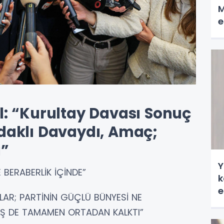
M
e
l: “Kurultay Davası Sonuç
Odaklı Davaydı, Amaç;
ı”
Y
 BERABERLİK İÇİNDE”
k
e
LAR; PARTİNİN GÜÇLÜ BÜNYESİ NE
 İŞ DE TAMAMEN ORTADAN KALKTI”