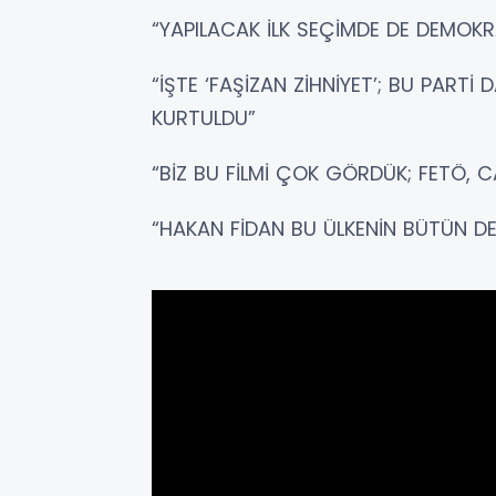
“YAPILACAK İLK SEÇİMDE DE DEMOK
“İŞTE ‘FAŞİZAN ZİHNİYET’; BU PART
KURTULDU”
“BİZ BU FİLMİ ÇOK GÖRDÜK; FETÖ, 
“HAKAN FİDAN BU ÜLKENİN BÜTÜN DEĞ