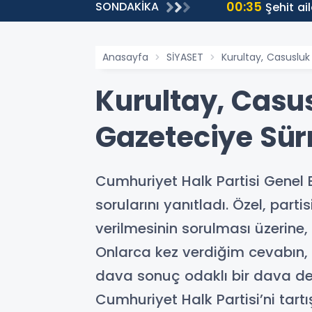
00:35
SONDAKİKA
Şehit aileleri 
Anasayfa
SİYASET
Kurultay, Casusluk
Kurultay, Casus
Gazeteciye Sür
Cumhuriyet Halk Partisi Genel 
sorularını yanıtladı. Özel, part
verilmesinin sorulması üzerine
Onlarca kez verdiğim cevabı
dava sonuç odaklı bir dava değ
Cumhuriyet Halk Partisi’ni tar