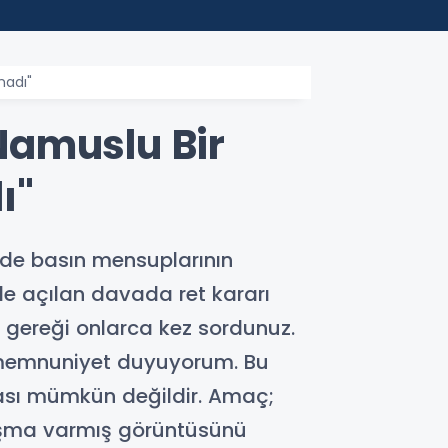
00:24
Mohamed Sa
madı"
"Namuslu Bir
ı"
nde basın mensuplarının
iyle açılan davada ret kararı
z gereği onlarca kez sordunuz.
memnuniyet duyuyorum. Bu
ması mümkün değildir. Amaç;
rtışma varmış görüntüsünü