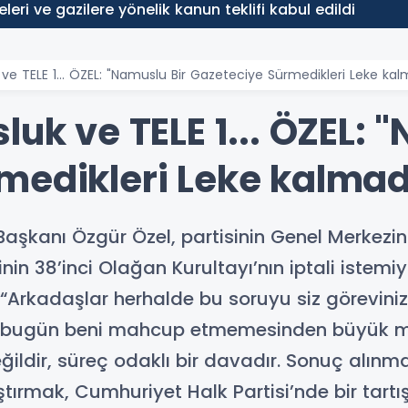
ve gazilere yönelik kanun teklifi kabul edildi
 ve TELE 1... ÖZEL: "Namuslu Bir Gazeteciye Sürmedikleri Leke kal
luk ve TELE 1... ÖZEL: 
medikleri Leke kalmad
Başkanı Özgür Özel, partisinin Genel Merkezi
isinin 38’inci Olağan Kurultayı’nın iptali istem
, “Arkadaşlar herhalde bu soruyu siz görevini
n, bugün beni mahcup etmemesinden büyük 
ildir, süreç odaklı bir davadır. Sonuç alın
tıştırmak, Cumhuriyet Halk Partisi’nde bir ta