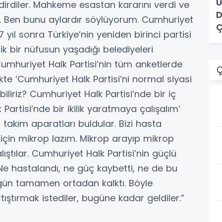
Ü
erdirdiler. Mahkeme esastan kararını verdi ve
D
. Ben bunu aylardır söylüyorum. Cumhuriyet
Ç
 yıl sonra Türkiye’nin yeniden birinci partisi
ik bir nüfusun yaşadığı belediyeleri
mhuriyet Halk Partisi’nin tüm anketlerde
Ç
likte ‘Cumhuriyet Halk Partisi’ni normal siyasi
iliriz? Cumhuriyet Halk Partisi’nde bir iç
 Partisi’nde bir ikilik yaratmaya çalışalım’
r takım aparatları buldular. Bizi hasta
 için mikrop lazım. Mikrop arayıp mikrop
ştılar. Cumhuriyet Halk Partisi’nin güçlü
. Ne hastalandı, ne güç kaybetti, ne de bu
bugün tamamen ortadan kalktı. Böyle
tıştırmak istediler, bugüne kadar geldiler.”