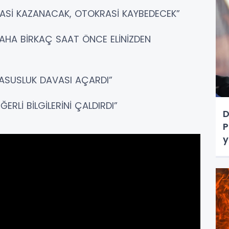
RASİ KAZANACAK, OTOKRASİ KAYBEDECEK”
İ DAHA BİRKAÇ SAAT ÖNCE ELİNİZDEN
CASUSLUK DAVASI AÇARDI”
ERLİ BİLGİLERİNİ ÇALDIRDI”
D
P
y