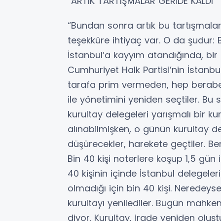
“ARTIK TARTIŞMALAR GERİDE KALDI”
“Bundan sonra artık bu tartışmalar
teşekküre ihtiyaç var. O da şudur:
İstanbul’a kayyım atandığında, bi
Cumhuriyet Halk Partisi’nin İstanbul
tarafa prim vermeden, hep beraber 
ile yönetimini yeniden seçtiler. Bu s
kurultay delegeleri yarışmalı bir ku
alınabilmişken, o günün kurultay de
düşürecekler, harekete geçtiler. B
Bin 40 kişi noterlere koşup 1,5 gün 
40 kişinin içinde İstanbul delegeler
olmadığı için bin 40 kişi. Neredey
kurultayı yenilediler. Bugün mahke
diyor. Kurultay, irade yeniden oluş