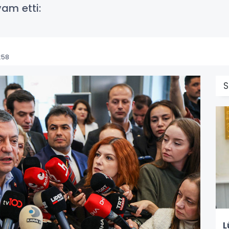
vam etti:
:58
S
L