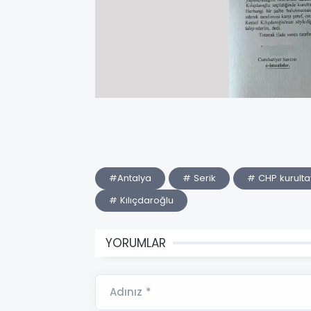
#Antalya
# Serik
# CHP kurulta
# Kılıçdaroğlu
YORUMLAR
Adınız *