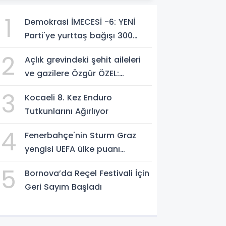
1
Demokrasi İMECESİ -6: YENİ
Parti'ye yurttaş bağışı 300
milyon liraya yaklaştı!
2
Açlık grevindeki şehit aileleri
ve gazilere Özgür ÖZEL:
'Hakkınız verilene kadar
3
Kocaeli 8. Kez Enduro
yanınızdayız'
Tutkunlarını Ağırlıyor
4
Fenerbahçe'nin Sturm Graz
yengisi UEFA ülke puanı
yükseltti!
5
Bornova’da Reçel Festivali İçin
Geri Sayım Başladı