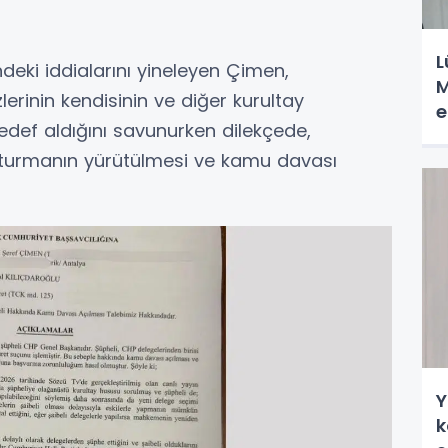
L
deki iddialarını yineleyen Çimen,
M
lerinin kendisinin ve diğer kurultay
e
hedef aldığını savunurken dilekçede,
uşturmanın yürütülmesi ve kamu davası
Y
k