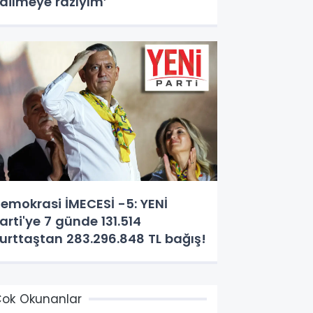
dilmeye razıyım’
emokrasi İMECESİ -5: YENİ
arti'ye 7 günde 131.514
urttaştan 283.296.848 TL bağış!
ok Okunanlar