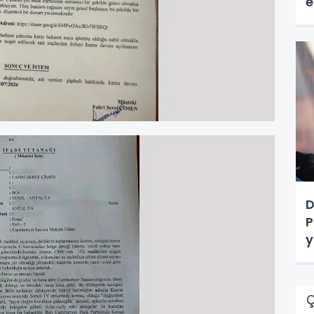
e
D
P
y
Ç