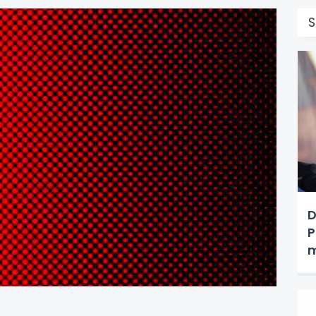
S
D
P
m