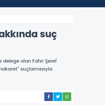
22:45
Depla
hakkında suç
a delege olan Fahri Şeref
"hakaret" suçlamasıyla