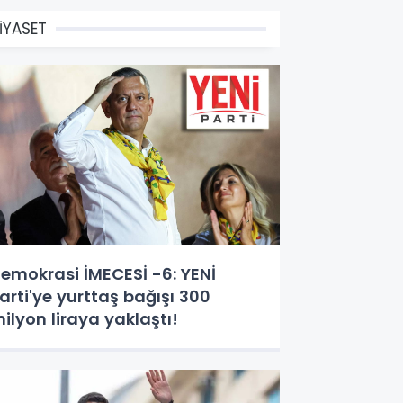
İYASET
emokrasi İMECESİ -6: YENİ
arti'ye yurttaş bağışı 300
ilyon liraya yaklaştı!