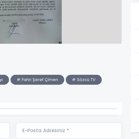
yı
# Fahri Şeref Çimen
# Sözcü TV
E-Posta Adresiniz *