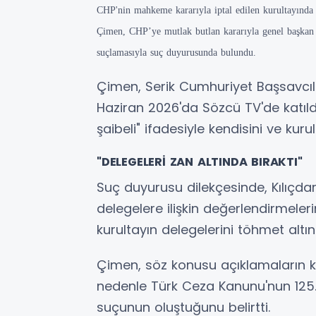
CHP'nin mahkeme kararıyla iptal edilen kurultayında
Çimen, CHP’ye mutlak butlan kararıyla genel başkan 
suçlamasıyla suç duyurusunda bulundu.
Çimen, Serik Cumhuriyet Başsavcılı
Haziran 2026'da Sözcü TV'de katıldı
şaibeli" ifadesiyle kendisini ve kur
"DELEGELERİ ZAN ALTINDA BIRAKTI"
Suç duyurusu dilekçesinde, Kılıçda
delegelere ilişkin değerlendirmelerin
kurultayın delegelerini töhmet altınd
Çimen, söz konusu açıklamaların kiş
nedenle Türk Ceza Kanunu'nun 125
suçunun oluştuğunu belirtti.