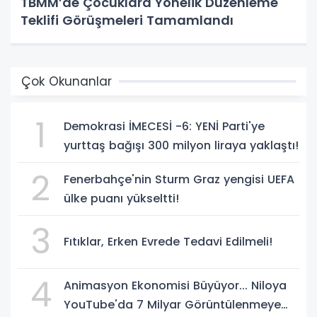
TBMM’de Çocuklara Yönelik Düzenleme
Teklifi Görüşmeleri Tamamlandı
Çok Okunanlar
1
Demokrasi İMECESİ -6: YENİ Parti'ye
yurttaş bağışı 300 milyon liraya yaklaştı!
2
Fenerbahçe'nin Sturm Graz yengisi UEFA
ülke puanı yükseltti!
3
Fıtıklar, Erken Evrede Tedavi Edilmeli!
4
Animasyon Ekonomisi Büyüyor... Niloya
YouTube'da 7 Milyar Görüntülenmeye