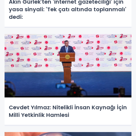
Akın Gürlek'ten 'internet gazeteciliği' için
yasa sinyali: 'Tek çatı altında toplanmalı'
dedi:
Cevdet Yılmaz: Nitelikli İnsan Kaynağı İçin
Milli Yetkinlik Hamlesi