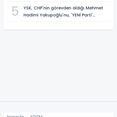
Ulaştı
5
YSK, CHP'nin görevden aldığı Mehmet
Hadimi Yakupoğlu'nu, 'YENİ Parti'
temsilcisi olarak atadı!
Anasayfa
EĞİTİM