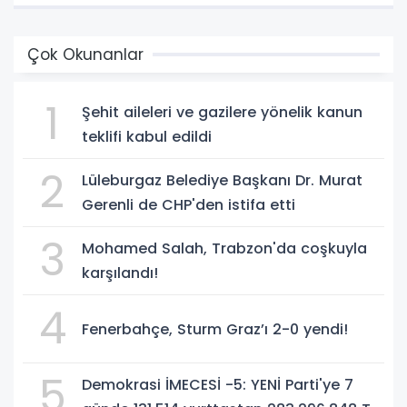
Çok Okunanlar
1
Şehit aileleri ve gazilere yönelik kanun
teklifi kabul edildi
2
Lüleburgaz Belediye Başkanı Dr. Murat
Gerenli de CHP'den istifa etti
3
Mohamed Salah, Trabzon'da coşkuyla
karşılandı!
4
Fenerbahçe, Sturm Graz’ı 2-0 yendi!
5
Demokrasi İMECESİ -5: YENİ Parti'ye 7