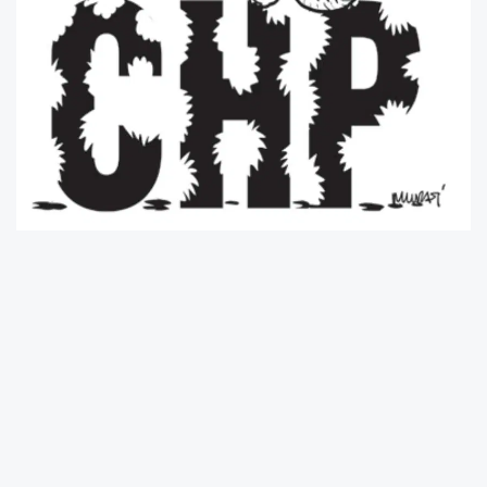
Butlancılar
“devlet aklı”
diye tanımladıkları
olgu sayesinde CHP’nin tepesine
kurulduklarını söylüyorlar. O aklın ne menem
bir şey olduğunu soracak olursanız, kısaca
betimleyelim: