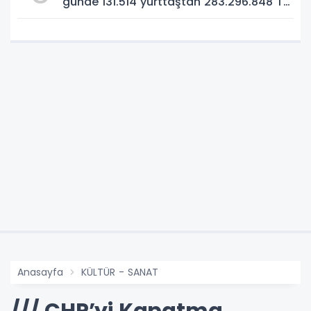
günde 131.514 yurttaştan 283.296.848 TL
bağış!
Anasayfa
KÜLTÜR - SANAT