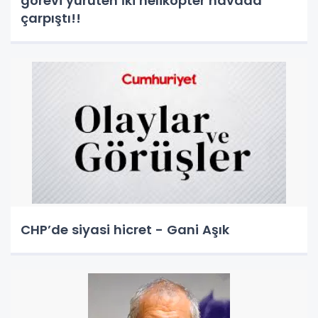
görevi yürüten İki helikopter havada
çarpıştı!!
CHP’de siyasi hicret - Gani Aşık