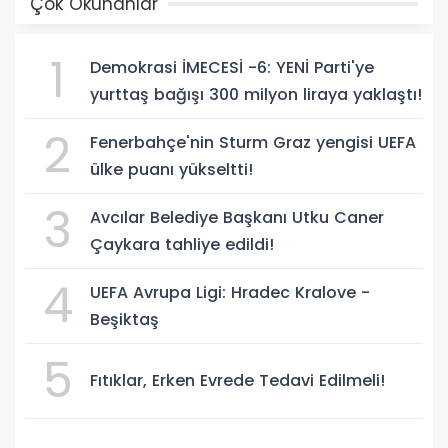
Çok Okunanlar
1
Demokrasi İMECESİ -6: YENİ Parti'ye
yurttaş bağışı 300 milyon liraya yaklaştı!
2
Fenerbahçe'nin Sturm Graz yengisi UEFA
ülke puanı yükseltti!
3
Avcılar Belediye Başkanı Utku Caner
Çaykara tahliye edildi!
4
UEFA Avrupa Ligi: Hradec Kralove -
Beşiktaş
5
Fıtıklar, Erken Evrede Tedavi Edilmeli!