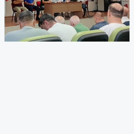
2025-2026 sezonu için Edirne'de amatör
liglerde kura çekimi yapıldı. Edirne Süper
Amatör ve 1. Amatör Lig grupları belirlendi.
Edirne Amatör Spor Kulüpleri Federasyonu’nun
Gençlik ve Spor İl Müdürlüğü’nde düzenlediği
toplantıya kulüp temsilcileri katıldı.
Süper Amatör Lig A Grubu'nda; Osmanlıspor,