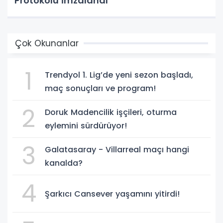
Protokolü İmzalandı
Çok Okunanlar
1
Trendyol 1. Lig’de yeni sezon başladı,
maç sonuçları ve program!
2
Doruk Madencilik işçileri, oturma
eylemini sürdürüyor!
3
Galatasaray - Villarreal maçı hangi
kanalda?
4
Şarkıcı Cansever yaşamını yitirdi!