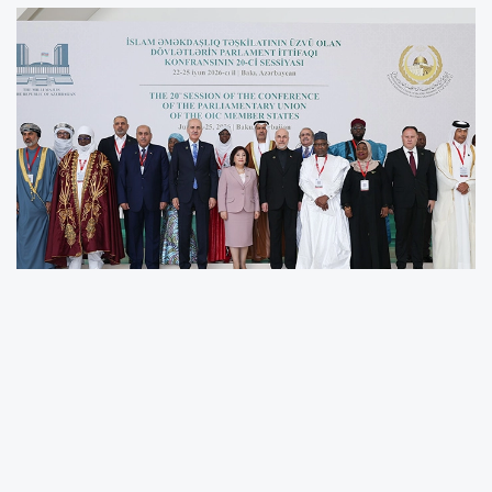
Türkiye Büyük Millet Meclisi (TBMM) Başkanı
Numan Kurtulmuş, Azerbaycan’ın başkenti
Bakü'de düzenlenen İslam İşbirliği Teşkilatı
Parlamento Birliği (İSİPAB) 20’nci Konferansı