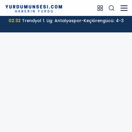
02:32
Trendyol 1. Lig: Antalyaspor-Keçiörengücü: 4-3