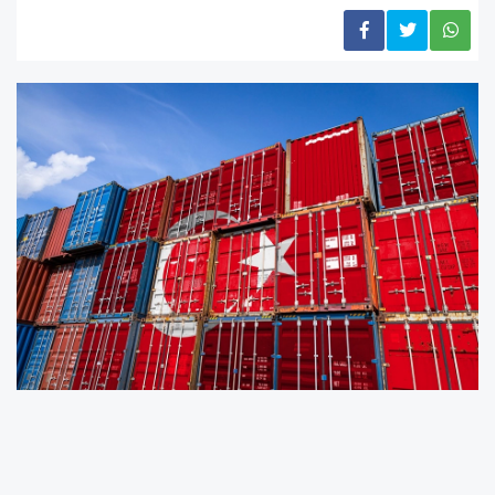
İzmir, 92 firmayla TİM ilk 1000 ihracatçı
listesinde, İstanbul’u takibini sürdürürken,