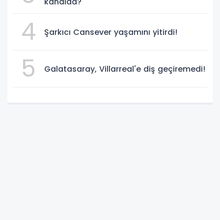
kanalda?
4
Şarkıcı Cansever yaşamını yitirdi!
5
Galatasaray, Villarreal'e diş geçiremedi!