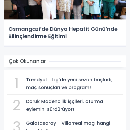
Osmangazi’de Dünya Hepatit Günü’nde
Bilinçlendirme Eğitimi
Çok Okunanlar
1
Trendyol 1. Lig’de yeni sezon başladı,
maç sonuçları ve program!
2
Doruk Madencilik işçileri, oturma
eylemini sürdürüyor!
3
Galatasaray - Villarreal maçı hangi