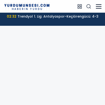
02:32
Trendyol 1. Lig: Antalyaspor-Keçiörengücü: 4-3