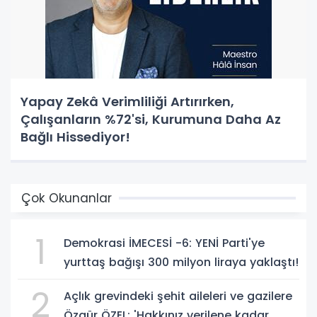
Yapay Zekâ Verimliliği Artırırken,
Çalışanların %72'si, Kurumuna Daha Az
Bağlı Hissediyor!
Çok Okunanlar
1
Demokrasi İMECESİ -6: YENİ Parti'ye
yurttaş bağışı 300 milyon liraya yaklaştı!
2
Açlık grevindeki şehit aileleri ve gazilere
Özgür ÖZEL: 'Hakkınız verilene kadar