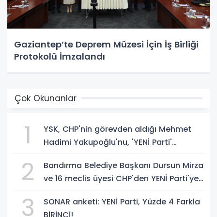
Gaziantep’te Deprem Müzesi İçin İş Birliği
Protokolü İmzalandı
Çok Okunanlar
1
YSK, CHP'nin görevden aldığı Mehmet
Hadimi Yakupoğlu'nu, 'YENİ Parti'
temsilcisi olarak atadı!
2
Bandırma Belediye Başkanı Dursun Mirza
ve 16 meclis üyesi CHP'den YENİ Parti'ye
geçti!
3
SONAR anketi: YENİ Parti, Yüzde 4 Farkla
BİRİNCİ!